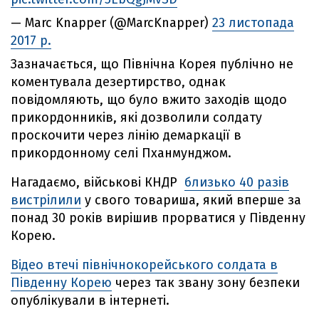
— Marc Knapper (@MarcKnapper)
23 листопада
2017 р.
Зазначається, що Північна Корея публічно не
коментувала дезертирство, однак
повідомляють, що було вжито заходів щодо
прикордонників, які дозволили солдату
проскочити через лінію демаркації в
прикордонному селі Пханмунджом.
Нагадаємо, військові КНДР
близько 40 разів
вистрілили
у свого товариша, який вперше за
понад 30 років вирішив прорватися у Південну
Корею.
Відео втечі північнокорейського солдата в
Південну Корею
через так звану зону безпеки
опублікували в інтернеті.