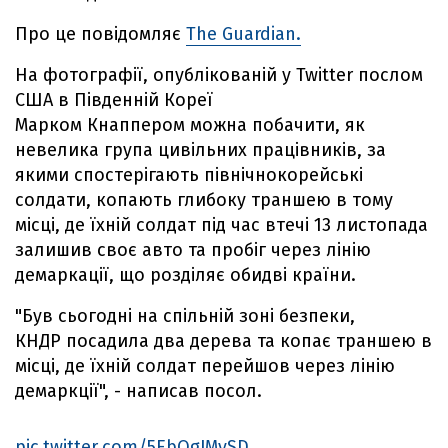
Про це повідомляє
The Guardian.
На фотографії, опублікованій у Twitter послом
США в Південній Кореї
Марком Кнаппером можна побачити, як
невелика група цивільних працівників, за
якими спостерігають північнокорейські
солдати, копають глибоку траншею в тому
місці, де їхній солдат під час втечі 13 листопада
залишив своє авто та пробіг через лінію
демаркації, що розділяє обидві країни.
"Був сьогодні на спільній зоні безпеки,
КНДР посадила два дерева та копає траншею в
місці, де їхній солдат перейшов через лінію
демаркції", - написав посол.
pic.twitter.com/5EbQgJMvSD