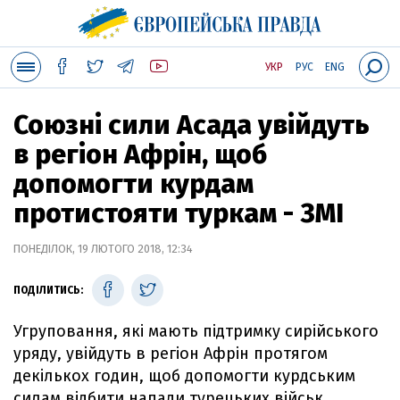
УКР
РУС
ENG
Союзні сили Асада увійдуть
в регіон Афрін, щоб
допомогти курдам
протистояти туркам - ЗМІ
ПОНЕДІЛОК, 19 ЛЮТОГО 2018, 12:34
ПОДІЛИТИСЬ:
Угруповання, які мають підтримку сирійського
уряду, увійдуть в регіон Афрін протягом
декількох годин, щоб допомогти курдським
силам відбити напади турецьких військ.