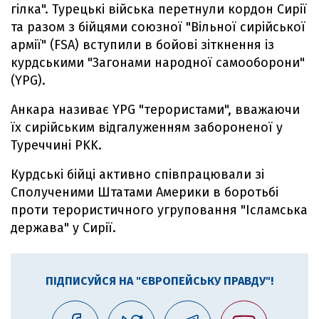
гілка". Турецькі війська перетнули кордон Сирії
та разом з бійцями союзної "Вільної сирійської
армії" (FSA) вступили в бойові зіткнення із
курдськими "Загонами народної самооборони"
(YPG).
Анкара називає YPG "терористами", вважаючи
їх сирійським відгалуженням забороненої у
Туреччині PKK.
Курдські бійці активно співпрацювали зі
Сполученими Штатами Америки в боротьбі
проти терористичного угруповання "Ісламська
держава" у Сирії.
ПІДПИСУЙСЯ НА "ЄВРОПЕЙСЬКУ ПРАВДУ"!