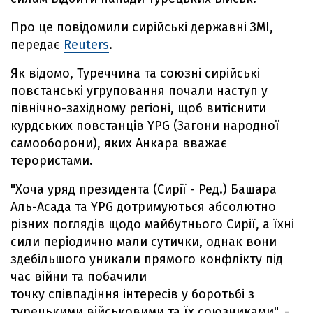
Про це повідомили сирійські державні ЗМІ,
передає
Reuters
.
Як відомо, Туреччина та союзні сирійські
повстанські угруповання почали наступ у
північно-західному регіоні, щоб витіснити
курдських повстанців YPG (Загони народної
самооборони), яких Анкара вважає
терористами.
"Хоча уряд президента (Сирії - Ред.) Башара
Аль-Асада та YPG дотримуються абсолютно
різних поглядів щодо майбутнього Сирії, а їхні
сили періодично мали сутички, однак вони
здебільшого уникали прямого конфлікту під
час війни та побачили
точку співпадіння інтересів у боротьбі з
турецькими військовими та їх союзниками", -