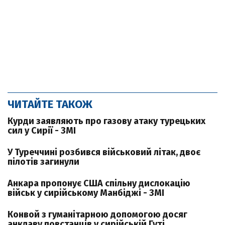
ЧИТАЙТЕ ТАКОЖ
Курди заявляють про газову атаку турецьких
сил у Сирії - ЗМІ
У Туреччині розбився військовий літак, двоє
пілотів загинули
Анкара пропонує США спільну дислокацію
військ у сирійському Манбіджі - ЗМІ
Конвой з гуманітарною допомогою досяг
анклаву повстанців у сирійській Гуті