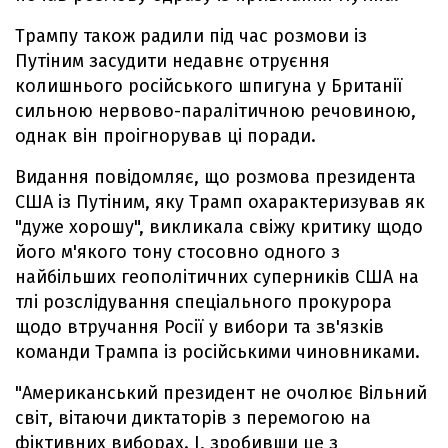
Трампу також радили під час розмови із
Путіним засудити недавнє отруєння
колишнього російського шпигуна у Британії
сильною нервово-паралітичною речовиною,
однак він проігнорував ці поради.
Видання повідомляє, що розмова президента
США із Путіним, яку Трамп охарактеризував як
"дуже хорошу", викликала свіжу критику щодо
його м'якого тону стосовно одного з
найбільших геополітичних суперників США на
тлі розслідування спеціального прокурора
щодо втручання Росії у вибори та зв'язків
команди Трампа із російськими чиновниками.
"Американський президент не очолює Вільний
світ, вітаючи диктаторів з перемогою на
фіктивних виборах. І, зробивши це з