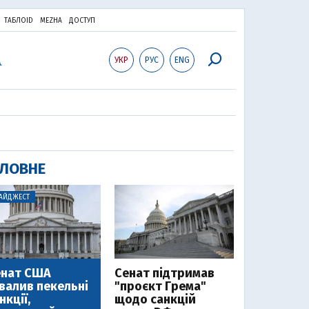
ТАБЛОID
MEZHA
ДОСТУП
УКР
РУС
ENG
ЛОВНЕ
АЙДЖЕСТ
енат США
Cенат підтримав
валив пекельні
"проєкт Грема"
нкції,
щодо санкцій