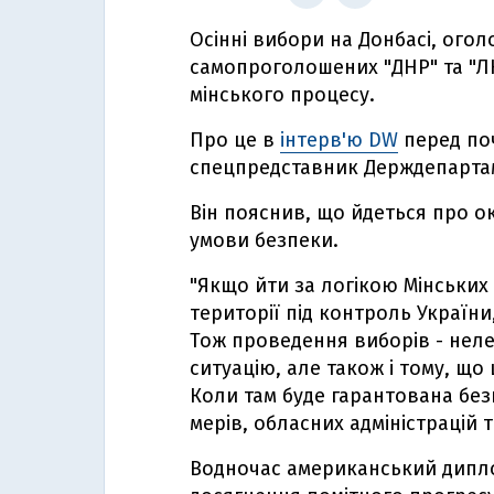
Осінні вибори на Донбасі, ого
самопроголошених "ДНР" та "ЛН
мінського процесу.
Про це в
інтерв'ю DW
перед поч
спецпредставник Держдепарта
Він пояснив, що йдеться про оку
умови безпеки.
"Якщо йти за логікою Мінських 
території під контроль України
Тож проведення виборів - неле
ситуацію, але також і тому, що 
Коли там буде гарантована без
мерів, обласних адміністрацій 
Водночас американський диплом