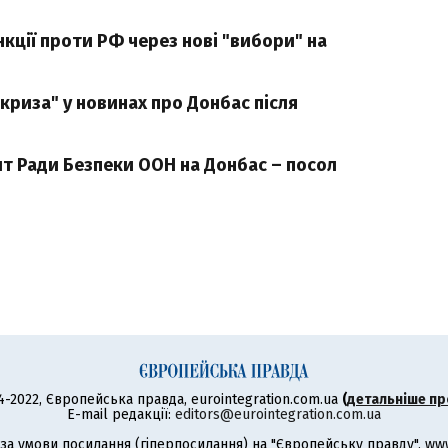
кції проти РФ через нові "вибори" на
 криза" у новинах про Донбас після
ит Ради Безпеки ООН на Донбас – посол
4-2022, Європейська правда, eurointegration.com.ua
(
детальніше пр
E-mail редакції:
editors@eurointegration.com.ua
а умови посилання (гіперпосилання) на "Європейську правду", www.