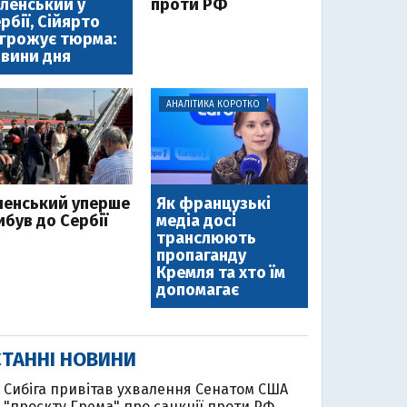
ленський у
проти РФ
рбії, Сійярто
грожує тюрма:
вини дня
АНАЛІТИКА КОРОТКО
ленський уперше
Як французькі
ибув до Сербії
медіа досі
транслюють
пропаганду
Кремля та хто їм
допомагає
ТАННІ НОВИНИ
Cибіга привітав ухвалення Сенатом США
"проєкту Грема" про санкції проти РФ