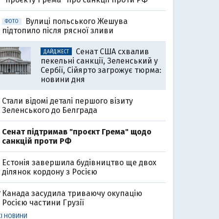
Вулиці польського Жешува
ФОТО
підтопило після рясної зливи
Сенат США схвалив
ДАЙДЖЕСТ
пекельні санкції, Зеленський у
Сербії, Сійярто загрожує тюрма:
новини дня
Стали відомі деталі першого візиту
Зеленського до Белграда
Cенат підтримав "проєкт Грема" щодо
санкцій проти РФ
Естонія завершила будівництво ще двох
ділянок кордону з Росією
Канада засудила триваючу окупацію
7
Росією частини Грузії
СІ НОВИНИ