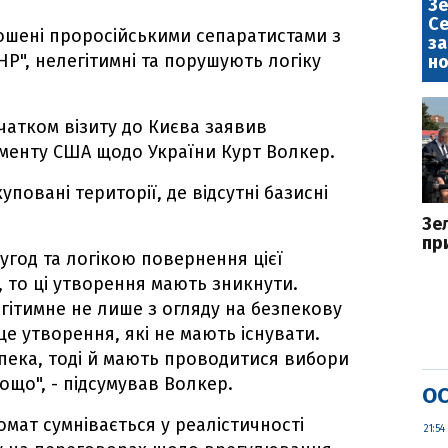
Зе
Се
лошені проросійськими сепаратистами з
за
Р", нелегітимні та порушують логіку
но
атком візиту до Києва заявив
менту США щодо України Курт Волкер.
повані території, де відсутні базисні
Зе
пр
угод та логікою повернення цієї
, то ці утворення мають зникнути.
гітимне не лише з огляду на безпекову
це утворення, які не мають існувати.
пека, тоді й мають проводитися вибори
тощо", - підсумував Волкер.
ОС
ат сумнівається у реалістичності
21:54