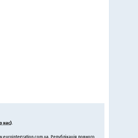
о нас
)
.
eurointegration.com.ua. Републікація повного