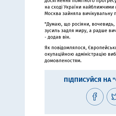
досягнення помітного прогрес
на сході України найближчими 
Москва зайняла вичікувальну 
"Думаю, що росіяни, вочевидь,
зусиль задля миру, а радше вич
- додав він.
Як повідомлялося, Європейськ
окупаційною адміністрацію ви
домовленостям.
ПІДПИСУЙСЯ НА 