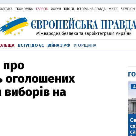
ОЛІТИКА
ЕКОНОМІКА
ЄВРОПА
ФОРУМ
БЛОГИ
ІСТОРИЧНА ПРАВДА
ЖИТТЯ
ЧЕМПІОН
Міжнародна безпека та євроінтеграція України
ОЛЬЩА
ВСТУП ДО ЄС
ВІЙНА З РФ
УГОРЩИНА
 про
ГО
ь оголошених
 виборів на
Д
С
сх
са