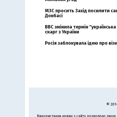
МЗС просить Захід посилити сан
Донбасі
BBC змінила термін "українська
скарг з України
Росія заблокувала ідею про віз
© 201
Використання новин з сайту дозволено лише з