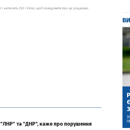
 і натисніть Ctrl + Enter, щоб повідомити про це редакцію.
ВИ
Р
Є
З
3
П
 "ЛНР" та "ДНР", каже про порушення