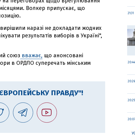
у на переговорах щодо врегулювання
місяцями. Волкер припускає, що
21:31
позицію.
 вирішили наразі не докладати жодних
ікувати результатів виборів в Україні",
ий союз
вважає,
що анонсовані
бори в ОРДЛО суперечать мінським
20:44
20:26
"ЄВРОПЕЙСЬКУ ПРАВДУ"!
20:25
20:0
У