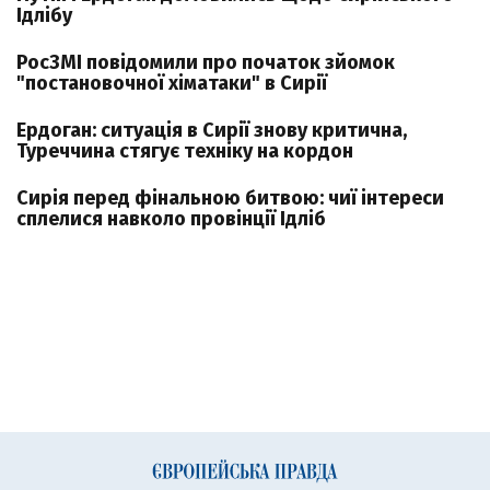
Ідлібу
РосЗМІ повідомили про початок зйомок
"постановочної хіматаки" в Сирії
Ердоган: ситуація в Сирії знову критична,
Туреччина стягує техніку на кордон
Сирія перед фінальною битвою: чиї інтереси
сплелися навколо провінції Ідліб