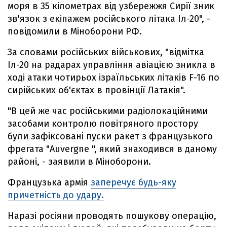
моря в 35 кілометрах від узбережжя Сирії зник
зв'язок з екіпажем російського літака Іл-20", -
повідомили в Міноборони РФ.
За словами російських військових, "відмітка
Іл-20 на радарах управління авіацією зникла в
ході атаки чотирьох ізраїльських літаків F-16 по
сирійських об'єктах в провінції Латакія".
"В цей же час російськими радіолокаційними
засобами контролю повітряного простору
були зафіксовані пуски ракет з французького
фрегата "Auvergne ", який знаходився в даному
районі, - заявили в Міноборони.
Французька армія
заперечує будь-яку
причетність до удару.
Наразі росіяни проводять пошукову операцію,