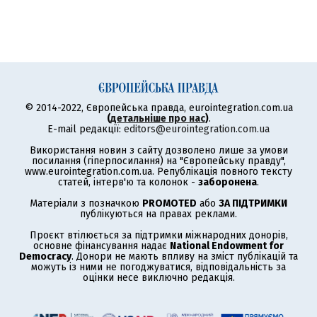
© 2014-2022, Європейська правда, eurointegration.com.ua
(
детальніше про нас
)
.
E-mail редакції:
editors@eurointegration.com.ua
Використання новин з сайту дозволено лише за умови
посилання (гіперпосилання) на "Європейську правду",
www.eurointegration.com.ua. Републікація повного тексту
статей, інтерв'ю та колонок -
заборонена
.
Матеріали з позначкою
PROMOTED
або
ЗА ПІДТРИМКИ
публікуються на правах реклами.
Проєкт втілюється за підтримки міжнародних донорів,
основне фінансування надає
National Endowment for
Democracy
. Донори не мають впливу на зміст публікацій та
можуть із ними не погоджуватися, відповідальність за
оцінки несе виключно редакція.