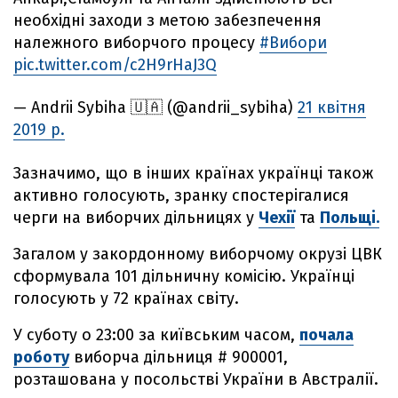
необхідні заходи з метою забезпечення
належного виборчого процесу
#Вибори
pic.twitter.com/c2H9rHaJ3Q
— Andrii Sybiha 🇺🇦 (@andrii_sybiha)
21 квітня
2019 р.
Зазначимо, що в інших країнах українці також
активно голосують, зранку спостерігалися
черги на виборчих дільницях у
Чехії
та
Польщі.
Загалом у закордонному виборчому окрузі ЦВК
сформувала 101 дільничну комісію. Українці
голосують у 72 країнах світу.
У суботу о 23:00 за київським часом,
почала
роботу
виборча дільниця # 900001,
розташована у посольстві України в Австралії.