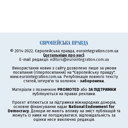
© 2014-2022, Європейська правда, eurointegration.com.ua
(
детальніше про нас
)
.
E-mail редакції:
editors@eurointegration.com.ua
Використання новин з сайту дозволено лише за умови
посилання (гіперпосилання) на "Європейську правду",
www.eurointegration.com.ua. Републікація повного тексту
статей, інтерв'ю та колонок -
заборонена
.
Матеріали з позначкою
PROMOTED
або
ЗА ПІДТРИМКИ
публікуються на правах реклами.
Проєкт втілюється за підтримки міжнародних донорів,
основне фінансування надає
National Endowment for
Democracy
. Донори не мають впливу на зміст публікацій та
можуть із ними не погоджуватися, відповідальність за
оцінки несе виключно редакція.