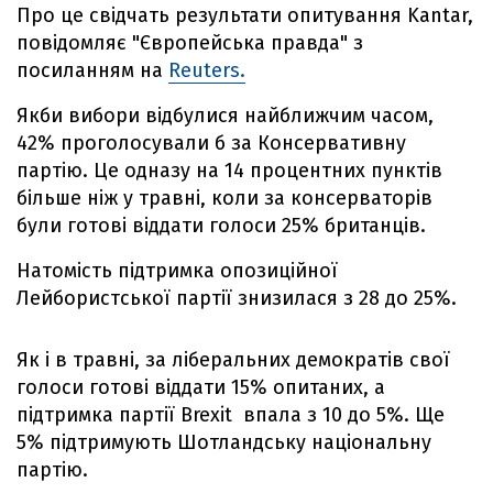
Про це свідчать результати опитування Kantar,
повідомляє "Європейська правда" з
посиланням на
Reuters.
Якби вибори відбулися найближчим часом,
42% проголосували б за Консервативну
партію. Це одназу на 14 процентних пунктів
більше ніж у травні, коли за консерваторів
були готові віддати голоси 25% британців.
Натомість підтримка опозиційної
Лейбористської партії знизилася з 28 до 25%.
Як і в травні, за ліберальних демократів свої
голоси готові віддати 15% опитаних, а
підтримка партії Brexit впала з 10 до 5%. Ще
5% підтримують Шотландську національну
партію.