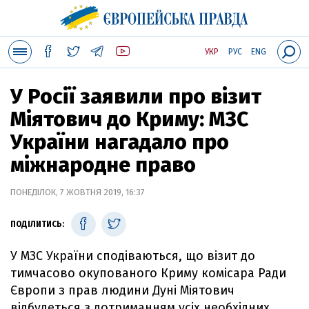
УКР
РУС
ENG
У Росії заявили про візит
Міятович до Криму: МЗС
України нагадало про
міжнародне право
ПОНЕДІЛОК, 7 ЖОВТНЯ 2019, 16:37
ПОДІЛИТИСЬ:
У МЗС України сподіваються, що візит до
тимчасово окупованого Криму комісара Ради
Європи з прав людини Дуні Міятович
відбудеться з дотриманням усіх необхідних