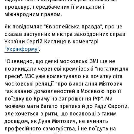
процедур, передбачених її мандатом і
міжнародним правом.
Як повідомляє "Європейська правда", про це
сказав заступник міністра закордонних справ
України Сергій Кислиця в коментарі
"Укрінформу"
.
"Очевидно, що деякі московські ЗМІ ще не
повикидали червневі кремлівські "нотатки для
преси". МЗС уже коментувало на початку літа
московські реляції "про виконання Міятович
так званих домовленостей з Москвою про її
поїздку до Криму на запрошення РФ". Ми
можемо мати багато претензій до Ради Європи,
але хочеться вірити, що посадовці з таким
досвідом, як Дуня Міятович, не вчинять
професійного самогубства, і не поїдуть на