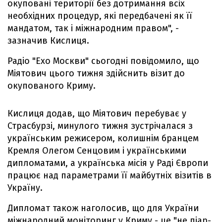
окуповані території без дотримання всіх
необхідних процедур, які передбачені як її
мандатом, так і міжнародним правом", -
зазначив Кислиця.
Радіо "Ехо Москви" сьогодні повідомило, що
Міятович цього тижня здійснить візит до
окупованого Криму.
Кислиця додав, що Міятович перебуває у
Страсбурзі, минулого тижня зустрічалася з
українським режисером, колишнім бранцем
Кремля Олегом Сенцовим і українськими
дипломатами, а українська місія у Раді Європи
працює над параметрами її майбутніх візитів в
Україну.
Дипломат також наголосив, що для України
міжнародний моніторинг у Криму - це "не піар-