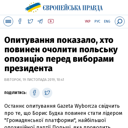
УКР
РУС
ENG
Опитування показало, хто
повинен очолити польську
опозицію перед виборами
президента
ВІВТОРОК, 19 ЛИСТОПАДА 2019, 10:41
ПОДІЛИТИСЬ:
Останнє опитування Gazeta Wyborcza свідчить
про те, що Борис Будка повинен стати лідером
"Громадянської платформи", найбільшої
опозиційної партії Польщі, яка проводить