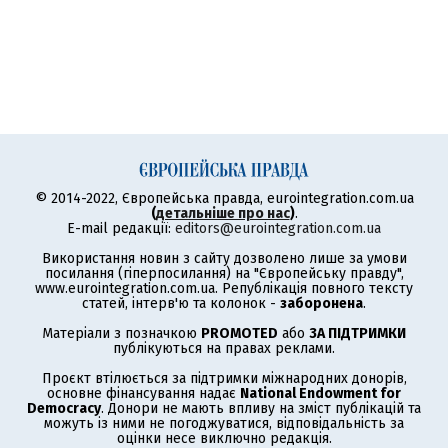
© 2014-2022, Європейська правда, eurointegration.com.ua
(
детальніше про нас
)
.
E-mail редакції:
editors@eurointegration.com.ua
Використання новин з сайту дозволено лише за умови
посилання (гіперпосилання) на "Європейську правду",
www.eurointegration.com.ua. Републікація повного тексту
статей, інтерв'ю та колонок -
заборонена
.
Матеріали з позначкою
PROMOTED
або
ЗА ПІДТРИМКИ
публікуються на правах реклами.
Проєкт втілюється за підтримки міжнародних донорів,
основне фінансування надає
National Endowment for
Democracy
. Донори не мають впливу на зміст публікацій та
можуть із ними не погоджуватися, відповідальність за
оцінки несе виключно редакція.