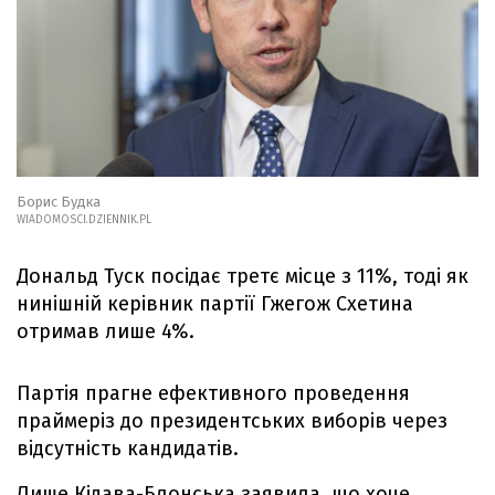
Борис Будка
WIADOMOSCI.DZIENNIK.PL
Дональд Туск посідає третє місце з 11%, тоді як
нинішній керівник партії Гжегож Схетина
отримав лише 4%.
Партія прагне ефективного проведення
праймеріз до президентських виборів через
відсутність кандидатів.
Лише Кідава-Блонська заявила, що хоче