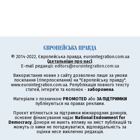
© 2014-2022, Європейська правда, eurointegration.com.ua
(
детальніше про нас
)
.
E-mail редакції:
editors@eurointegration.com.ua
Використання новин з сайту дозволено лише за умови
посилання (гіперпосилання) на "Європейську правду",
www.eurointegration.com.ua. Републікація повного тексту
статей, інтерв'ю та колонок -
заборонена
.
Матеріали з позначкою
PROMOTED
або
ЗА ПІДТРИМКИ
публікуються на правах реклами.
Проєкт втілюється за підтримки міжнародних донорів,
основне фінансування надає
National Endowment for
Democracy
. Донори не мають впливу на зміст публікацій та
можуть із ними не погоджуватися, відповідальність за
оцінки несе виключно редакція.