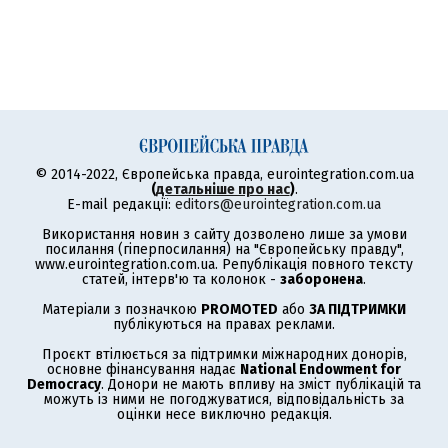
© 2014-2022, Європейська правда, eurointegration.com.ua
(
детальніше про нас
)
.
E-mail редакції:
editors@eurointegration.com.ua
Використання новин з сайту дозволено лише за умови
посилання (гіперпосилання) на "Європейську правду",
www.eurointegration.com.ua. Републікація повного тексту
статей, інтерв'ю та колонок -
заборонена
.
Матеріали з позначкою
PROMOTED
або
ЗА ПІДТРИМКИ
публікуються на правах реклами.
Проєкт втілюється за підтримки міжнародних донорів,
основне фінансування надає
National Endowment for
Democracy
. Донори не мають впливу на зміст публікацій та
можуть із ними не погоджуватися, відповідальність за
оцінки несе виключно редакція.