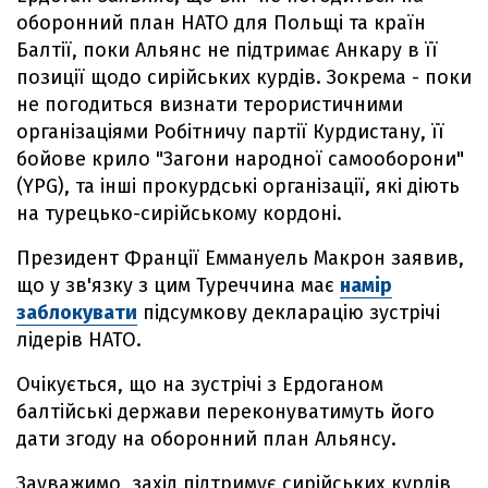
оборонний план НАТО для Польщі та країн
Балтії, поки Альянс не підтримає Анкару в її
позиції щодо сирійських курдів. Зокрема - поки
не погодиться визнати терористичними
організаціями Робітничу партії Курдистану, її
бойове крило "Загони народної самооборони"
(YPG), та інші прокурдські організації, які діють
на турецько-сирійському кордоні.
Президент Франції Еммануель Макрон заявив,
що у зв'язку з цим Туреччина має
намір
заблокувати
підсумкову декларацію зустрічі
лідерів НАТО.
Очікується, що на зустрічі з Ердоганом
балтійські держави переконуватимуть його
дати згоду на оборонний план Альянсу.
Зауважимо, захід підтримує сирійських курдів,