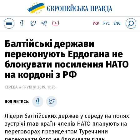
УКР
РУС
ENG
Балтійські держави
переконують Ердогана не
блокувати посилення НАТО
на кордоні з РФ
СЕРЕДА, 4 ГРУДНЯ 2019, 11:26
ПОДІЛИТИСЬ:
Лідери балтійських держав у середу на полях
зустрічі глав країн-членів НАТО планують на
переговорах президентом Туреччини
переконати його не блокувати план