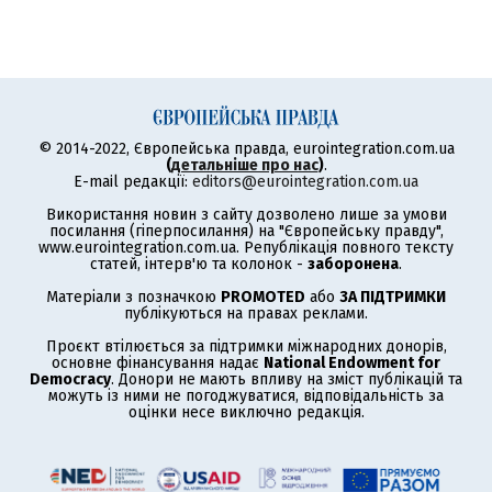
© 2014-2022, Європейська правда, eurointegration.com.ua
(
детальніше про нас
)
.
E-mail редакції:
editors@eurointegration.com.ua
Використання новин з сайту дозволено лише за умови
посилання (гіперпосилання) на "Європейську правду",
www.eurointegration.com.ua. Републікація повного тексту
статей, інтерв'ю та колонок -
заборонена
.
Матеріали з позначкою
PROMOTED
або
ЗА ПІДТРИМКИ
публікуються на правах реклами.
Проєкт втілюється за підтримки міжнародних донорів,
основне фінансування надає
National Endowment for
Democracy
. Донори не мають впливу на зміст публікацій та
можуть із ними не погоджуватися, відповідальність за
оцінки несе виключно редакція.