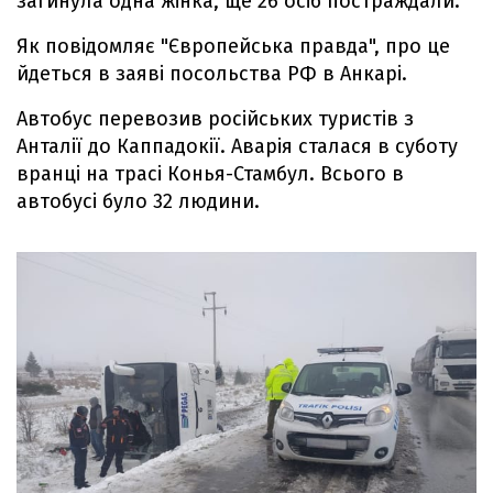
загинула одна жінка, ще 26 осіб постраждали.
Як повідомляє "Європейська правда", про це
йдеться в заяві посольства РФ в Анкарі.
Автобус перевозив російських туристів з
Анталії до Каппадокії. Аварія сталася в суботу
вранці на трасі Конья-Стамбул. Всього в
автобусі було 32 людини.