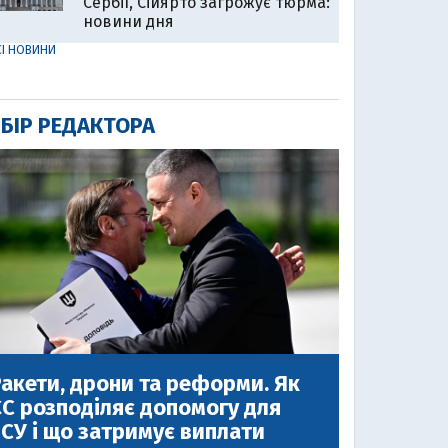
Сербії, Сійярто загрожує тюрма:
новини дня
СІ НОВИНИ
БІР РЕДАКТОРА
акети, дрони та реформи. Як
С розподіляє допомогу для
СУ і що затримує виплати