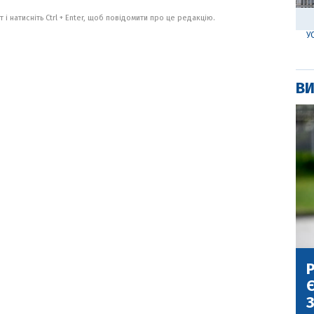
 і натисніть Ctrl + Enter, щоб повідомити про це редакцію.
У
ВИ
Р
Є
З