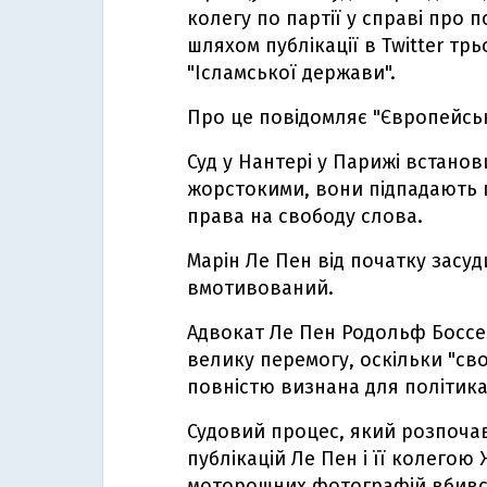
колегу по партії у справі про
шляхом публікації в Twitter тр
"Ісламської держави".
Про це повідомляє "Європейсь
Суд у Нантері у Парижі встанов
жорстокими, вони підпадають 
права на свободу слова.
Марін Ле Пен від початку засу
вмотивований.
Адвокат Ле Пен Родольф Боссел
велику перемогу, оскільки "св
повністю визнана для політика
Судовий процес, який розпочав
публікацій Ле Пен і її колего
моторошних фотографій вбивст