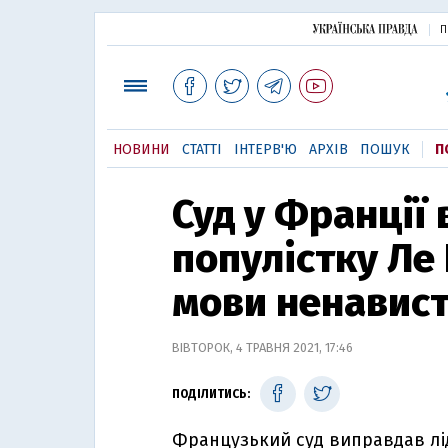
П
НОВИНИ
СТАТТІ
ІНТЕРВ'Ю
АРХІВ
ПОШУК
П
Суд у Франції
популістку Ле
мови ненавист
ВІВТОРОК, 4 ТРАВНЯ 2021, 17:46
ПОДІЛИТИСЬ:
Французький суд виправдав лід