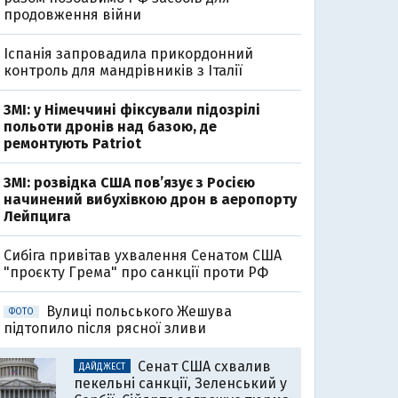
продовження війни
Іспанія запровадила прикордонний
контроль для мандрівників з Італії
ЗМІ: у Німеччині фіксували підозрілі
польоти дронів над базою, де
ремонтують Patriot
ЗМІ: розвідка США пов’язує з Росією
начинений вибухівкою дрон в аеропорту
Лейпцига
Cибіга привітав ухвалення Сенатом США
"проєкту Грема" про санкції проти РФ
Вулиці польського Жешува
ФОТО
підтопило після рясної зливи
Сенат США схвалив
ДАЙДЖЕСТ
пекельні санкції, Зеленський у