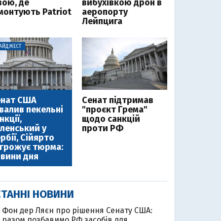
зою, де
вибухівкою дрон в
монтують Patriot
аеропорту
Лейпцига
АЙДЖЕСТ
енат США
Cенат підтримав
валив пекельні
"проєкт Грема"
нкції,
щодо санкцій
ленський у
проти РФ
рбії, Сійярто
грожує тюрма:
вини дня
ТАННІ НОВИНИ
Фон дер Ляєн про рішення Сенату США:
0
разом позбавимо РФ засобів для