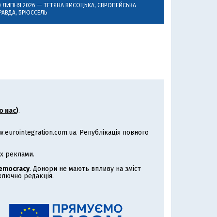
0 ЛИПНЯ 2026 —
ТЕТЯНА ВИСОЦЬКА
, ЄВРОПЕЙСЬКА
РАВДА, БРЮССЕЛЬ
о нас
)
.
eurointegration.com.ua. Републікація повного
х реклами.
Democracy
. Донори не мають впливу на зміст
иключно редакція.