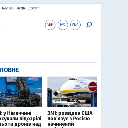
ТАБЛОID
MEZHA
ДОСТУП
УКР
РУС
ENG
ЛОВНЕ
: у Німеччині
ЗМІ: розвідка США
ксували підозрілі
пов’язує з Росією
льоти дронів над
начинений