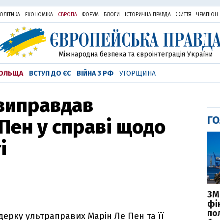
ОЛІТИКА
ЕКОНОМІКА
ЄВРОПА
ФОРУМ
БЛОГИ
ІСТОРИЧНА ПРАВДА
ЖИТТЯ
ЧЕМПІОН
Міжнародна безпека та євроінтеграція України
ОЛЬЩА
ВСТУП ДО ЄС
ВІЙНА З РФ
УГОРЩИНА
 виправдав
ГО
 Пен у справі щодо
і
ЗМІ
фі
по
ерку ультраправих Марін Ле Пен та її