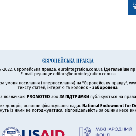
3
П
4-2022, Європейська правда, eurointegration.com.ua
(
детальніше пр
E-mail редакції:
editors@eurointegration.com.ua
а умови посилання (гіперпосилання) на "Європейську правду", www.
тексту статей, інтерв'ю та колонок -
заборонена
.
 з позначкою
PROMOTED
або
ЗА ПІДТРИМКИ
публікуються на права
их донорів, основне фінансування надає
National Endowment for 
жуть із ними не погоджуватися, відповідальність за оцінки несе в