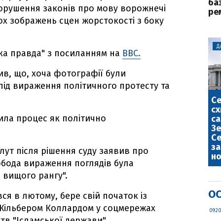
ба
 порушення законів про мову ворожнечі
ре
ьох зображень сцен жорстокості з боку
Д
ка правда" з посиланням на
BBC.
ив, що, хоча фотографії були
під вираження політичного протесту та
С
сх
дила процес як політично
са
Зе
Се
за
ут після рішення суду заявив про
но
обода вираження поглядів була
 вищого рангу".
ОС
ся в лютому, бере свій початок із
ю Жільбером Коллардом у соцмережах
09:2
в "Ісламської держави".