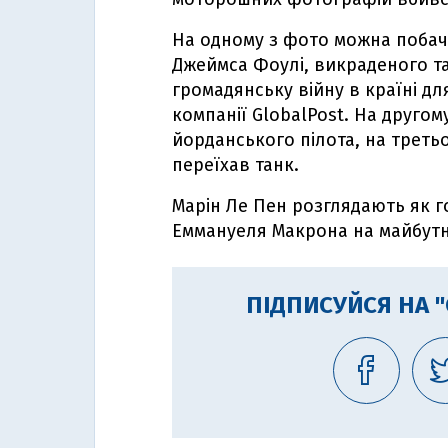
На одному з фото можна побач
Джеймса Фоулі, викраденого та
громадянську війну в країні дл
компанії GlobalPost. На друго
йорданського пілота, на третьо
переїхав танк.
Марін Ле Пен розглядають як 
Еммануеля Макрона на майбутн
ПІДПИСУЙСЯ НА 