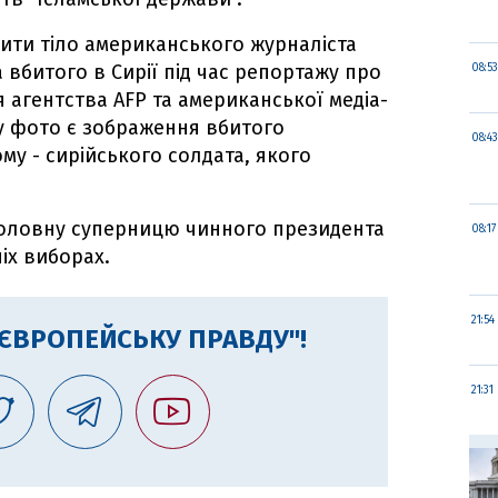
ити тіло американського журналіста
 вбитого в Сирії під час репортажу про
08:53
я агентства AFP та американської медіа-
му фото є зображення вбитого
08:43
му - сирійського солдата, якого
головну суперницю чинного президента
08:17
іх виборах.
21:54
"ЄВРОПЕЙСЬКУ ПРАВДУ"!
21:31