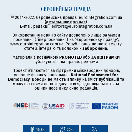
© 2014-2022, Європейська правда, eurointegration.com.ua
(
детальніше про нас
)
.
E-mail редакції:
editors@eurointegration.com.ua
Використання новин з сайту дозволено лише за умови
посилання (гіперпосилання) на "Європейську правду",
www.eurointegration.com.ua. Републікація повного тексту
статей, інтерв'ю та колонок -
заборонена
.
Матеріали з позначкою
PROMOTED
або
ЗА ПІДТРИМКИ
публікуються на правах реклами.
Проєкт втілюється за підтримки міжнародних донорів,
основне фінансування надає
National Endowment for
Democracy
. Донори не мають впливу на зміст публікацій та
можуть із ними не погоджуватися, відповідальність за
оцінки несе виключно редакція.
16,8k
20k