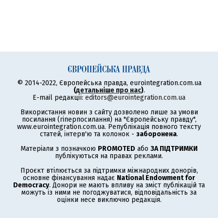
© 2014-2022, Європейська правда, eurointegration.com.ua
(
детальніше про нас
)
.
E-mail редакції:
editors@eurointegration.com.ua
Використання новин з сайту дозволено лише за умови
посилання (гіперпосилання) на "Європейську правду",
www.eurointegration.com.ua. Републікація повного тексту
статей, інтерв'ю та колонок -
заборонена
.
Матеріали з позначкою
PROMOTED
або
ЗА ПІДТРИМКИ
публікуються на правах реклами.
Проєкт втілюється за підтримки міжнародних донорів,
основне фінансування надає
National Endowment for
Democracy
. Донори не мають впливу на зміст публікацій та
можуть із ними не погоджуватися, відповідальність за
оцінки несе виключно редакція.