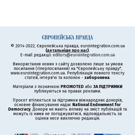
© 2014-2022, Європейська правда, eurointegration.com.ua
(
детальніше про нас
)
.
E-mail редакції:
editors@eurointegration.com.ua
Використання новин з сайту дозволено лише за умови
посилання (гіперпосилання) на "Європейську правду",
www.eurointegration.com.ua. Републікація повного тексту
статей, інтерв'ю та колонок -
заборонена
.
Матеріали з позначкою
PROMOTED
або
ЗА ПІДТРИМКИ
публікуються на правах реклами.
Проєкт втілюється за підтримки міжнародних донорів,
основне фінансування надає
National Endowment for
Democracy
. Донори не мають впливу на зміст публікацій та
можуть із ними не погоджуватися, відповідальність за
оцінки несе виключно редакція.