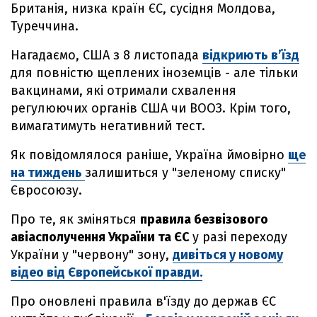
Британія, низка країн ЄС, сусідня Молдова,
Туреччина.
Нагадаємо, США з 8 листопада
відкриють в’їзд
для повністю щеплених іноземців - але тільки
вакцинами, які отримали схвалення
регулюючих органів США чи ВООЗ. Крім того,
вимагатимуть негативний тест.
Як повідомлялося раніше, Україна ймовірно
ще
на тиждень
залишиться у "зеленому списку"
Євросоюзу.
Про те, як зміняться
правила безвізового
авіасполучення України та ЄС
у разі переходу
України у "червону" зону,
дивіться у новому
відео від Європейської правди.
Про оновлені правила в'їзду до держав ЄС