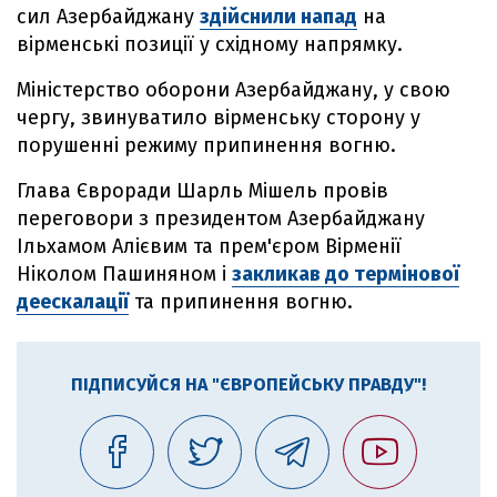
сил Азербайджану
здійснили напад
на
вірменські позиції у східному напрямку.
Міністерство оборони Азербайджану, у свою
чергу, звинуватило вірменську сторону у
порушенні режиму припинення вогню.
Глава Євроради Шарль Мішель провів
переговори з президентом Азербайджану
Ільхамом Алієвим та прем'єром Вірменії
Ніколом Пашиняном і
закликав до термінової
деескалації
та припинення вогню.
ПІДПИСУЙСЯ НА "ЄВРОПЕЙСЬКУ ПРАВДУ"!