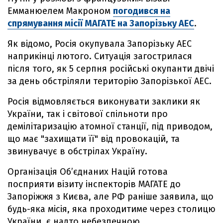
Емманюелем Макроном
погодився на
спрямування місії МАГАТЕ на Запорізьку АЕС
.
Як відомо, Росія окупувала Запорізьку АЕС
наприкінці лютого. Ситуація загострилася
після того, як 5 серпня російські окупанти двічі
за день обстріляли територію Запорізької АЕС.
Росія відмовляється виконувати заклики як
України, так і світової спільноти про
демілітаризацію атомної станції, під приводом,
що має "захищати її" від провокацій, та
звинувачує в обстрілах Україну.
Організація Об’єднаних Націй готова
посприяти візиту інспекторів МАГАТЕ до
Запоріжжя з Києва, але РФ раніше заявила, що
будь-яка місія, яка проходитиме через столицю
України, є надто небезпечною.