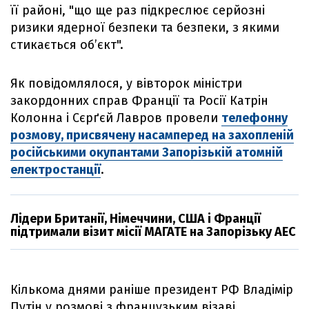
її районі, "що ще раз підкреслює серйозні
ризики ядерної безпеки та безпеки, з якими
стикається об’єкт".
Як повідомлялося, у вівторок міністри
закордонних справ Франції та Росії Катрін
Колонна і Сєрґєй Лавров провели
телефонну
розмову, присвячену насамперед на захопленій
російськими окупантами Запорізькій атомній
електростанції
.
Лідери Британії, Німеччини, США і Франції
підтримали візит місії МАГАТЕ на Запорізьку АЕС
Кількома днями раніше президент РФ Владімір
Путін у розмові з французьким візаві