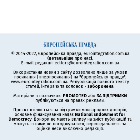
© 2014-2022, Європейська правда, eurointegration.com.ua
(
детальніше про нас
)
.
E-mail редакції:
editors@eurointegration.com.ua
Використання новин з сайту дозволено лише за умови
посилання (гіперпосилання) на "Європейську правду",
www.eurointegration.com.ua. Републікація повного тексту
статей, інтерв'ю та колонок -
заборонена
.
Матеріали з позначкою
PROMOTED
або
ЗА ПІДТРИМКИ
публікуються на правах реклами.
Проєкт втілюється за підтримки міжнародних донорів,
основне фінансування надає
National Endowment for
Democracy
. Донори не мають впливу на зміст публікацій та
можуть із ними не погоджуватися, відповідальність за
оцінки несе виключно редакція.