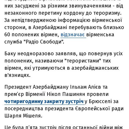
них засуджені за різними звинуваченнями - від
незаконного перетину кордону до тероризму.
За непідтвердженою інформацією вірменської
сторони, в Азербайджані перебувають близько
60 полонених вірмен,
відзначає
вірменська
служба "Радіо Свободи".
Баку неодноразово заявляв, що повернув усіх
полонених, називаючи "терористами" тих
вірмен, які утримуються в азербайджанських
в'язницях.
Президент Азербайджану Ільхам Алієв та
прем’єр Вірменії Нікол Пашинян провели
чотиригодинну закриту зустріч
у Брюсселі за
посередництва президента Європейської ради
Шарля Мішеля.
Це була п’ята зустріч після останньої війни між