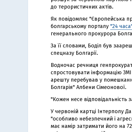
до терористичних актів.
Як повідомляє "Європейська пр
болгарському порталу
"24 часа
генерального прокурора Болгар
За її словами, Боділ був заар
спецназу Болгарії.
Водночас речниця генпрокурат
спростовувати інформацію ЗМІ
арешту перебував у помешканні
Болгарія" Албени Сімеонової.
"Кожен несе відповідальність з
У червоній картці Інтерполу Д
"особливо небезпечний і агре
має намір затримати його на 7