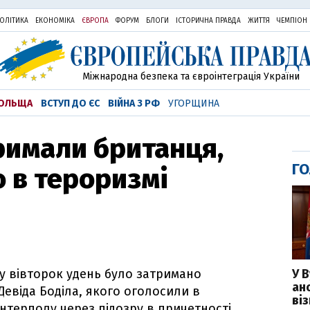
ОЛІТИКА
ЕКОНОМІКА
ЄВРОПА
ФОРУМ
БЛОГИ
ІСТОРИЧНА ПРАВДА
ЖИТТЯ
ЧЕМПІОН
Міжнародна безпека та євроінтеграція України
ОЛЬЩА
ВСТУП ДО ЄС
ВІЙНА З РФ
УГОРЩИНА
тримали британця,
ГО
 в тероризмі
У 
 у вівторок удень було затримано
ан
Девіда Боділа, якого оголосили в
ві
нтерполу через підозру в причетності