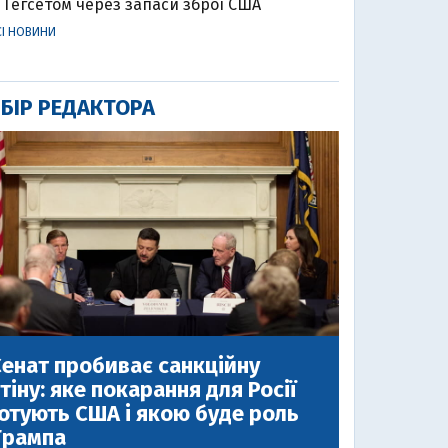
Гегсетом через запаси зброї США
СІ НОВИНИ
БІР РЕДАКТОРА
енат пробиває санкційну
тіну: яке покарання для Росії
отують США і якою буде роль
Трампа