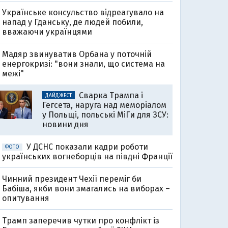
Українське консульство відреагувало на
напад у Гданську, де людей побили,
вважаючи українцями
Мадяр звинуватив Орбана у поточній
енергокризі: "вони знали, що система на
межі"
Сварка Трампа і
ДАЙДЖЕСТ
Гегсета, наруга над меморіалом
у Польщі, польські МіГи для ЗСУ:
новини дня
У ДСНС показали кадри роботи
ФОТО
українських вогнеборців на півдні Франції
Чинний президент Чехії переміг би
Бабіша, якби вони змагались на виборах –
опитування
Трамп заперечив чутки про конфлікт із