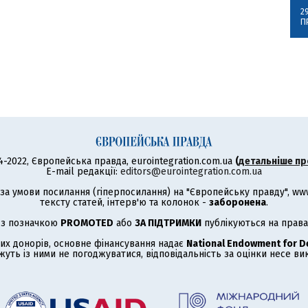
2
П
4-2022, Європейська правда, eurointegration.com.ua
(
детальніше пр
E-mail редакції:
editors@eurointegration.com.ua
а умови посилання (гіперпосилання) на "Європейську правду", www.
тексту статей, інтерв'ю та колонок -
заборонена
.
 з позначкою
PROMOTED
або
ЗА ПІДТРИМКИ
публікуються на права
их донорів, основне фінансування надає
National Endowment for 
жуть із ними не погоджуватися, відповідальність за оцінки несе в