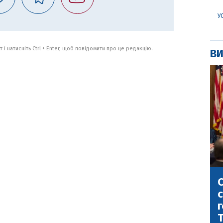
У
 і натисніть Ctrl + Enter, щоб повідомити про це редакцію.
ВИ
С
с
г