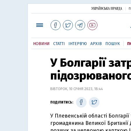
П
НОВИНИ
СТАТТІ
ІНТЕРВ'Ю
АРХІВ
ПОШУК
П
У Болгарії за
підозрюваного
ВІВТОРОК, 10 СІЧНЯ 2023, 18:44
ПОДІЛИТИСЬ:
У Плевенській області Болгарії
громадянина Великої Британії 
розшук за червоною карткою І