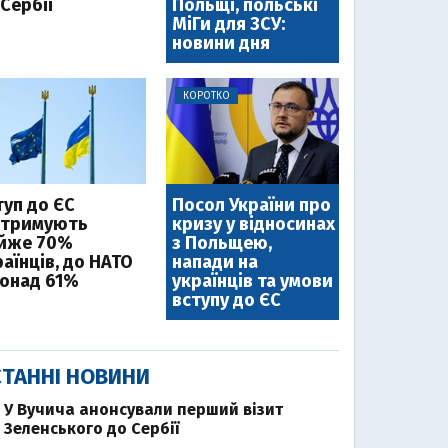
Сербії
Польщі, польські
МіГи для ЗСУ:
новини дня
КОРОТКО
туп до ЄС
Посол України про
дтримують
кризу у відносинах
йже 70%
з Польщею,
аїнців, до НАТО
напади на
понад 61%
українців та умови
вступу до ЄС
ТАННІ НОВИНИ
У Вучича анонсували перший візит
Зеленського до Сербії