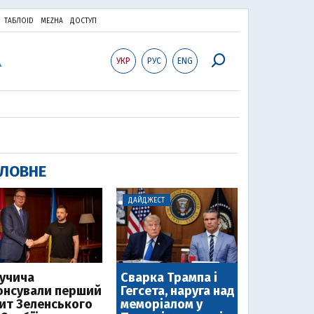
ТАБЛОID
MEZHA
ДОСТУП
УКР
РУС
ENG
ЛОВНЕ
ДАЙДЖЕСТ
Вучича
Сварка Трампа і
онсували перший
Гегсета, наруга над
зит Зеленського
меморіалом у