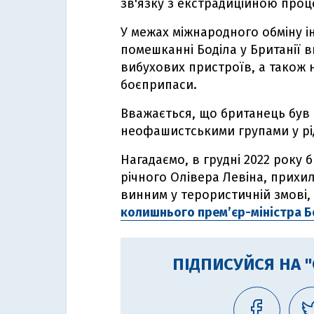
зв'язку з екстрадиційною про
У межах міжнародного обміну і
помешканні Боділа у Британії 
вибухових пристроїв, а також 
боєприпаси.
Вважається, що британець був
неофашистськими групами у рід
Нагадаємо, в грудні 2022 року
річного Олівера Левіна, прихи
винним у терористичній змові,
колишнього прем’єр-міністра 
ПІДПИСУЙСЯ НА 