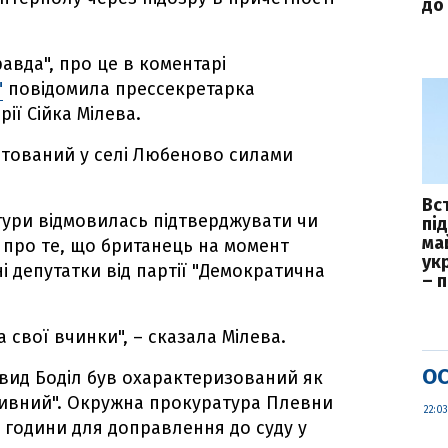
до 
авда", про це в коментарі
"
повідомила прессекретарка
ії Сійка Мілева.
ештований у селі Любеново силами
Вс
ури відмовилась підтверджувати чи
пі
ма
 про те, що британець на момент
укр
 депутатки від партії "Демократична
– 
а свої вчинки", – сказала Мілева.
ОС
авид Боділ був охарактеризований як
сивний". Окружна прокуратура Плевни
22:03
2 години для доправлення до суду у