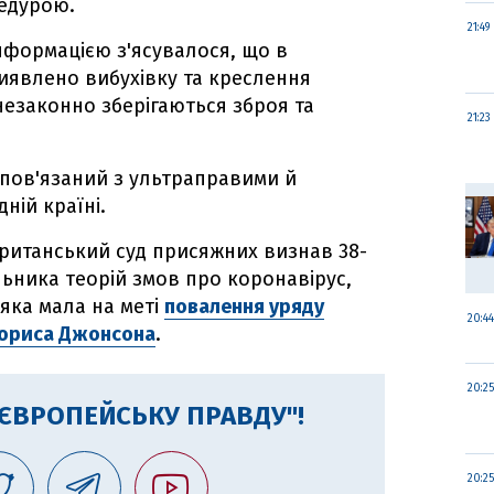
цедурою.
21:49
нформацією з'ясувалося, що в
виявлено вибухівку та креслення
незаконно зберігаються зброя та
21:23
 пов'язаний з ультраправими й
ній країні.
 британський суд присяжних визнав 38-
льника теорій змов про коронавірус,
 яка мала на меті
повалення уряду
20:44
Бориса Джонсона
.
20:25
"ЄВРОПЕЙСЬКУ ПРАВДУ"!
20:25