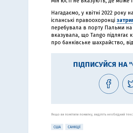
Мін’юсті не вказують, де може 
Нагадаємо, у квітні 2022 року 
іспанські правоохоронці
затри
перебувала в порту Пальми на 
вказувала, що Tango підлягає 
про банківське шахрайство, ві
ПІДПИСУЙСЯ НА 
Якщо ви помітили помилку, виділіть необхідний текст
США
САНКЦІЇ