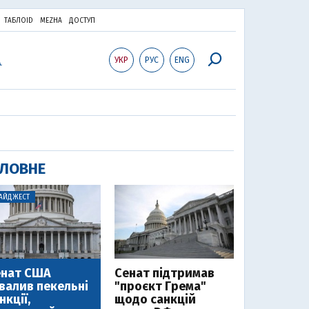
ТАБЛОID
MEZHA
ДОСТУП
УКР
РУС
ENG
ЛОВНЕ
АЙДЖЕСТ
енат США
Cенат підтримав
валив пекельні
"проєкт Грема"
нкції,
щодо санкцій