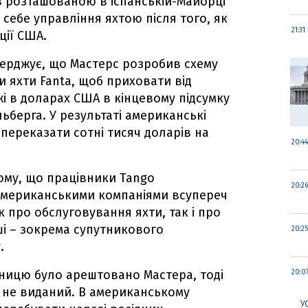
 розташованою в іспанській-Майорці
 себе управління яхтою після того, як
21:31
ції США.
ерджує, що Мастерс розробив схему
 яхти Fanta, щоб приховати від
і в доларах США в кінцевому підсумку
ьберга. У результаті американські
переказати сотні тисяч доларів на
20:44
ому, що працівники Tango
20:26
 американськими компаніями всупереч
 про обслуговування яхти, так і про
ші – зокрема супутникового
20:25
.
ятницю було арештовано Мастера, тоді
20:0
 не виданий. В американському
У