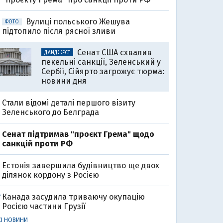
Вулиці польського Жешува
ФОТО
підтопило після рясної зливи
Сенат США схвалив
ДАЙДЖЕСТ
пекельні санкції, Зеленський у
Сербії, Сійярто загрожує тюрма:
новини дня
Стали відомі деталі першого візиту
Зеленського до Белграда
Cенат підтримав "проєкт Грема" щодо
санкцій проти РФ
Естонія завершила будівництво ще двох
ділянок кордону з Росією
Канада засудила триваючу окупацію
7
Росією частини Грузії
СІ НОВИНИ