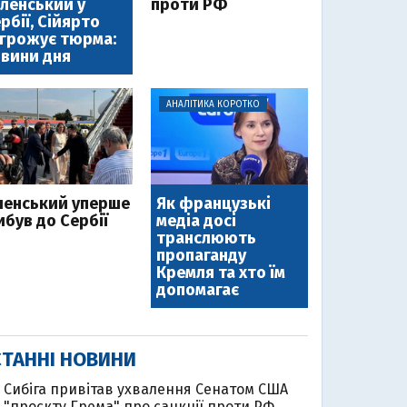
ленський у
проти РФ
рбії, Сійярто
грожує тюрма:
вини дня
АНАЛІТИКА КОРОТКО
ленський уперше
Як французькі
ибув до Сербії
медіа досі
транслюють
пропаганду
Кремля та хто їм
допомагає
ТАННІ НОВИНИ
Cибіга привітав ухвалення Сенатом США
"проєкту Грема" про санкції проти РФ