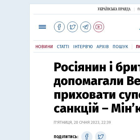
П
НОВИНИ
СТАТТІ
ІНТЕРВ'Ю
АРХІВ
ПОШУК
П
Росіянин і бр
допомагали В
приховати суп
санкцій – Мін
П'ЯТНИЦЯ, 20 СІЧНЯ 2023, 22:39
ПОДІЛИТИСЬ: