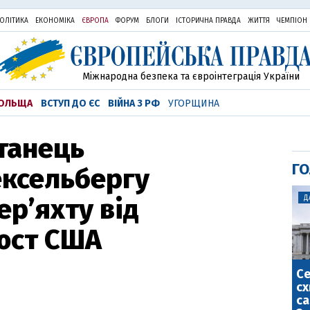
ОЛІТИКА
ЕКОНОМІКА
ЄВРОПА
ФОРУМ
БЛОГИ
ІСТОРИЧНА ПРАВДА
ЖИТТЯ
ЧЕМПІОН
Міжнародна безпека та євроінтеграція України
ОЛЬЩА
ВСТУП ДО ЄС
ВІЙНА З РФ
УГОРЩИНА
итанець
ГО
ексельбергу
ер’яхту від
Д
’юст США
С
сх
са