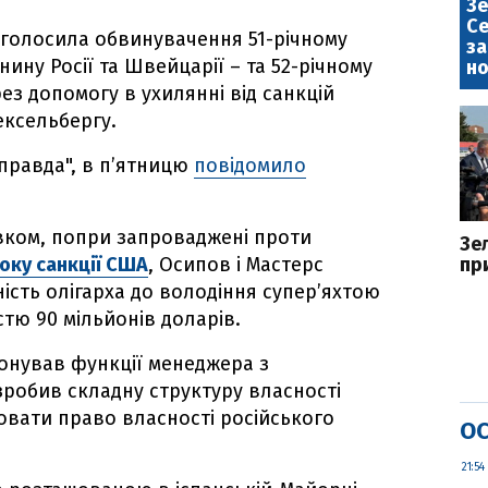
Зе
Се
голосила обвинувачення 51-річному
за
ину Росії та Швейцарії – та 52-річному
но
ез допомогу в ухилянні від санкцій
ексельбергу.
правда", в п’ятницю
повідомило
вком, попри запроваджені проти
Зе
року санкції США
, Осипов і Мастерс
пр
сть олігарха до володіння супер’яхтою
стю 90 мільйонів доларів.
онував функції менеджера з
робив складну структуру власності
овати право власності російського
ОС
21:54