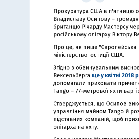
Прокуратура США в п'ятницю о
Владиславу Осипову – громадян
британцю Річарду Мастерсу чер
російському олігарху Віктору В
Про це, як пише "Європейська 
міністерство юстиції США.
Згідно з обвинувальним висно
Вексельберга
ще у квітні 2018 
допомагали приховати причетні
Tango – 77-метрової яхти варті
Стверджується, що Осипов вик
управління майном Tango й роз
підставних компаній, щоб прих
олігарха на яхту.