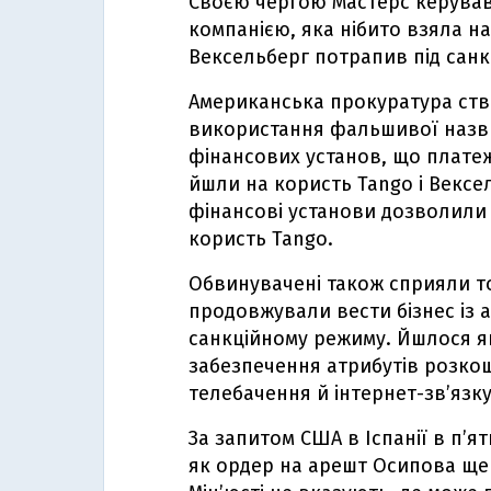
Своєю чергою Мастерс керував
компанією, яка нібито взяла на
Вексельберг потрапив під санк
Американська прокуратура ств
використання фальшивої назви
фінансових установ, що платеж
йшли на користь Tango і Вексел
фінансові установи дозволили 
користь Tango.
Обвинувачені також сприяли т
продовжували вести бізнес із
санкційному режиму. Йшлося як
забезпечення атрибутів розко
телебачення й інтернет-зв’язку
За запитом США в Іспанії в п’
як ордер на арешт Осипова ще