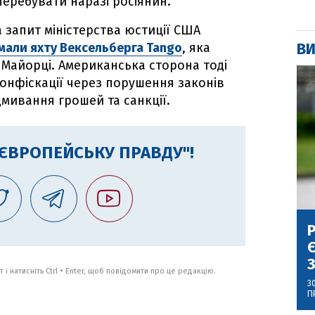
перебувати наразі росіянин.
на запит міністерства юстиції США
ВИ
мали яхту Вексельберга Tango
, яка
Майорці. Американська сторона тоді
конфіскації через порушення законів
дмивання грошей та санкції.
"ЄВРОПЕЙСЬКУ ПРАВДУ"!
Р
Є
З
 і натисніть Ctrl + Enter, щоб повідомити про це редакцію.
3
П