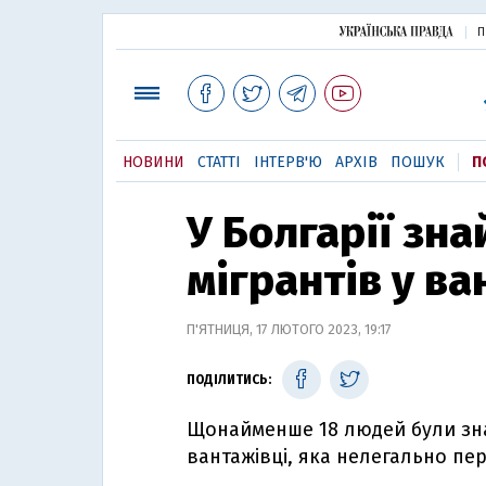
П
НОВИНИ
СТАТТІ
ІНТЕРВ'Ю
АРХІВ
ПОШУК
П
У Болгарії зн
мігрантів у ва
П'ЯТНИЦЯ, 17 ЛЮТОГО 2023, 19:17
ПОДІЛИТИСЬ:
Щонайменше 18 людей були зна
вантажівці, яка нелегально пер