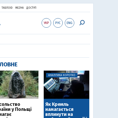
ТАБЛОID
MEZHA
ДОСТУП
УКР
РУС
ENG
ЛОВНЕ
АНАЛІТИКА КОРОТКО
сольство
Як Кремль
раїни у Польщі
намагається
магає
вплинути на