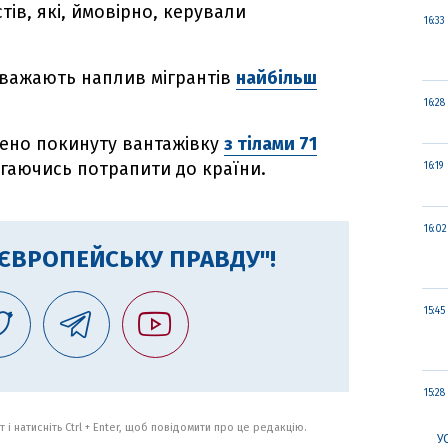
ів, які, ймовірно, керували
16:33
вважають наплив мігрантів
найбільш
16:28
йдено покинуту вантажівку
з тілами 71
агаючись потрапити до країни.
16:19
16:02
"ЄВРОПЕЙСЬКУ ПРАВДУ"!
15:45
15:28
 і натисніть Ctrl + Enter, щоб повідомити про це редакцію.
У