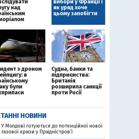
зслідувати
вибори у Франції і
ругу над
як уряд хоче
раїнським
цьому запобігти
моріалом
цидент з дроном
Судна, банки та
ейпцигу: в
підприємства:
раїнському
Британія
таку були
розширила санкції
єприпаси
проти Росії
ТАННІ НОВИНИ
У Молдові готуються до потенційної нової
газової кризи у Придністров’ї