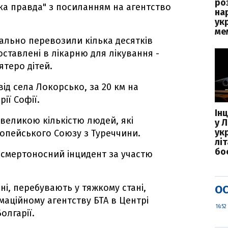
ро
ка правда" з посиланням на агентство
на
ук
ме
льно перевозили кілька десятків
доставлені в лікарню для лікування -
ятеро дітей.
ід села Локорсько, за 20 км на
рії Софії.
Ін
 великою кількістю людей, які
у Л
ук
опейського Союзу з Туреччини.
лі
бо
 смертоносний інцидент за участю
рні, перебувають у тяжкому стані,
ОС
аційному агентству БТА в Центрі
16:52
олгарії.