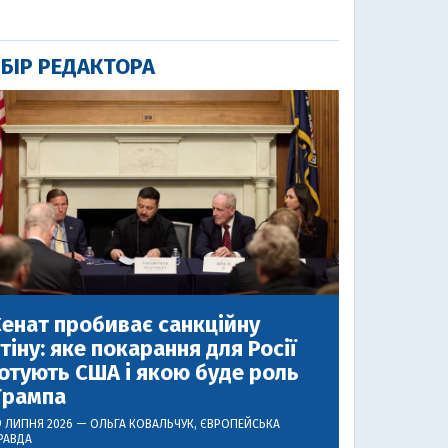
БІР РЕДАКТОРА
енат пробиває санкційну
тіну: яке покарання для Росії
отують США і якою буде роль
Трампа
9 ЛИПНЯ 2026 —
ОЛЬГА КОВАЛЬЧУК
, ЄВРОПЕЙСЬКА
РАВДА