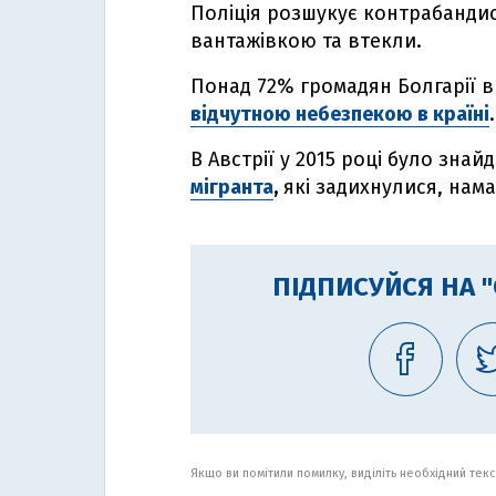
Поліція розшукує контрабандист
вантажівкою та втекли.
Понад 72% громадян Болгарії 
відчутною небезпекою в країні
.
В Австрії у 2015 році було зна
мігранта
,
які задихнулися, нам
ПІДПИСУЙСЯ НА 
Якщо ви помітили помилку, виділіть необхідний текст