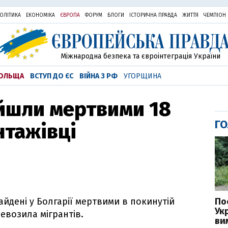
ОЛІТИКА
ЕКОНОМІКА
ЄВРОПА
ФОРУМ
БЛОГИ
ІСТОРИЧНА ПРАВДА
ЖИТТЯ
ЧЕМПІОН
Міжнародна безпека та євроінтеграція України
ОЛЬЩА
ВСТУП ДО ЄС
ВІЙНА З РФ
УГОРЩИНА
айшли мертвими 18
ГО
нтажівці
По
йдені у Болгарії мертвими в покинутій
Ук
евозила мігрантів.
ви