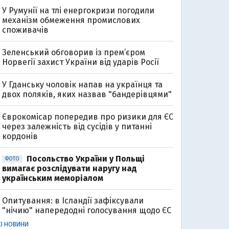
У Румунії на тлі енергокризи погодили
механізм обмеження промислових
споживачів
Зеленський обговорив із прем’єром
Норвегії захист України від ударів Росії
У Гданську чоловік напав на українця та
двох поляків, яких назвав "бандерівцями"
Єврокомісар попередив про ризики для ЄС
через залежність від сусідів у питанні
кордонів
Посольство України у Польщі
ФОТО
вимагає розслідувати наругу над
українським меморіалом
Опитування: в Ісландії зафіксували
"нічию" напередодні голосування щодо ЄС
СІ НОВИНИ