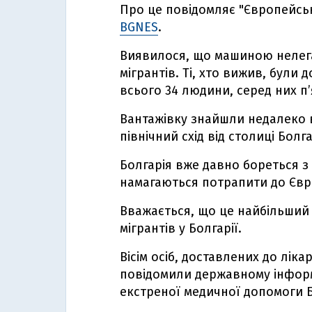
Про це повідомляє "Європейсь
BGNES
.
Виявилося, що машиною нелега
мігрантів. Ті, хто вижив, були 
всього 34 людини, серед них п’
Вантажівку знайшли недалеко в
північний схід від столиці Болга
Болгарія вже давно бореться з
намагаються потрапити до Євр
Вважається, що це найбільший
мігрантів у Болгарії.
Вісім осіб, доставлених до ліка
повідомили державному інформ
екстреної медичної допомоги Б