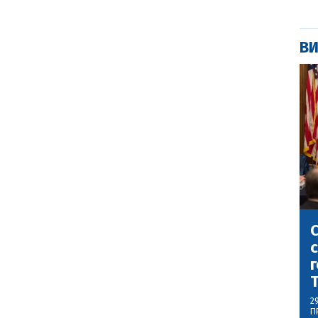
ВИ
С
с
г
2
П