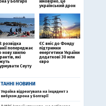
на у Болгарії
ймовірно, це
український дрон
І: розвідка
ЄС вніс до Фонду
панії попереджає
підтримки
о нову хвилю
енергетики України
рантів, які
додаткові 30 млн
жуть
євро
урмувати Сеуту
ТАННІ НОВИНИ
Україна відреагувала на інцидент з
вибухом дрона у Болгарії