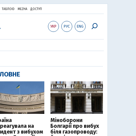
ТАБЛОID
MEZHA
ДОСТУП
УКР
РУС
ENG
ЛОВНЕ
раїна
Міноборони
дреагувала на
Болгарії про вибух
цидент з вибухом
біля газопроводу: