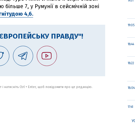
19:31
більше 7, у Румунії в сейсмічній зоні
нітудою 4,6.
19:05
"ЄВРОПЕЙСЬКУ ПРАВДУ"!
18:44
18:22
 і натисніть Ctrl + Enter, щоб повідомити про це редакцію.
18:04
17:41
У