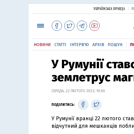
П
НОВИНИ
СТАТТІ
ІНТЕРВ'Ю
АРХІВ
ПОШУК
П
У Румунії став
землетрус маг
СЕРЕДА, 22 ЛЮТОГО 2023, 10:00
ПОДІЛИТИСЬ:
У Румунії вранці 22 лютого ста
відчутний для мешканців побли