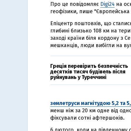
Про це повідомляє
Digi24
на осн
геофізики, пише "Європейська 
Епіцентр поштовхів, що сталис
глибині близько 108 км на тери
заході країни біля кордону з С
мешканців, люди вибігли на в
Греція перевірить безпечність
десятків тисяч будівель після
руйнувань у Туреччині
землетруси магнітудою 5,2 та 5
менш ніж за 20 км одне від одн
фіксували сотні афтершоків.
6 лютого, коли на південному с