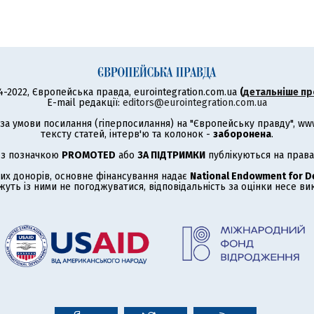
4-2022, Європейська правда, eurointegration.com.ua
(
детальніше пр
E-mail редакції:
editors@eurointegration.com.ua
а умови посилання (гіперпосилання) на "Європейську правду", www.
тексту статей, інтерв'ю та колонок -
заборонена
.
 з позначкою
PROMOTED
або
ЗА ПІДТРИМКИ
публікуються на права
их донорів, основне фінансування надає
National Endowment for 
жуть із ними не погоджуватися, відповідальність за оцінки несе в