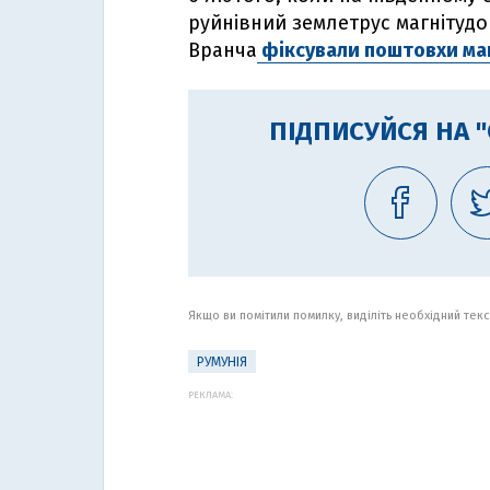
руйнівний землетрус магнітудою 
Вранча
фіксували поштовхи маг
ПІДПИСУЙСЯ НА 
Якщо ви помітили помилку, виділіть необхідний текст
РУМУНІЯ
РЕКЛАМА: