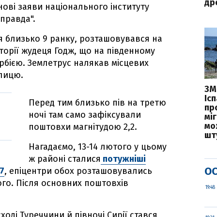
дро
ові заяви національного інституту
правда".
я близько 9 ранку, розташовувався на
торії жудеця Годж, що на південному
ербією. Землетрус налякав місцевих
улицю.
ЗМ
Іс
Перед тим близько пів на третю
пр
ночі там само зафіксували
міг
мо
поштовхи магнітудою 2,2.
шт
Нагадаємо, 13-14 лютого у цьому
ж районі сталися
потужніші
ОС
,7
, епіцентри обох розташовувались
ого. Після основних поштовхів
19:48
ході Туреччини й півночі Сирії стався