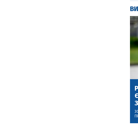
ВИ
Р
Є
З
3
П