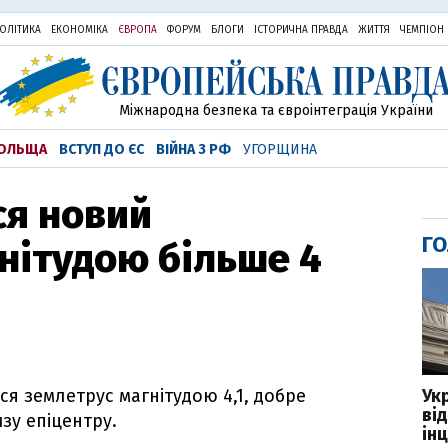
ОЛІТИКА
ЕКОНОМІКА
ЄВРОПА
ФОРУМ
БЛОГИ
ІСТОРИЧНА ПРАВДА
ЖИТТЯ
ЧЕМПІОН
Міжнародна безпека та євроінтеграція України
ОЛЬЩА
ВСТУП ДО ЄС
ВІЙНА З РФ
УГОРЩИНА
ся новий
ГО
нітудою більше 4
Ук
вся землетрус магнітудою 4,1, добре
ві
зу епіцентру.
ін