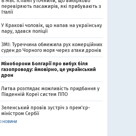
В МВС Іспанії уточнили, що вибірково
перевіряють пасажирів, які прибувають з
Італії
У Кракові чоловік, що напав на українську
пару, здався поліції
ЗМІ: Туреччина обмежила рух комерційних
суден до Чорного моря через атаки дронів
Міноборони Болгарії про вибух біля
газопроводу: ймовірно, це український
дрон
Литва розглядає можливість придбання у
Південній Кореї систем ППО
Зеленський провів зустріч з прем'єр-
міністром Сербії
СІ НОВИНИ