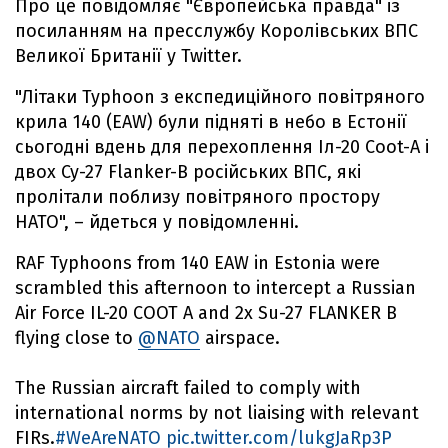
Про це повідомляє "Європейська правда" із
посиланням на пресслужбу Королівських ВПС
Великої Британії у Twitter.
"Літаки Typhoon з експедиційного повітряного
крила 140 (EAW) були підняті в небо в Естонії
сьогодні вдень для перехоплення Іл-20 Coot-A і
двох Су-27 Flanker-B російських ВПС, які
пролітали поблизу повітряного простору
НАТО", – йдеться у повідомленні.
RAF Typhoons from 140 EAW in Estonia were
scrambled this afternoon to intercept a Russian
Air Force IL-20 COOT A and 2x Su-27 FLANKER B
flying close to
@NATO
airspace.
The Russian aircraft failed to comply with
international norms by not liaising with relevant
FIRs.
#WeAreNATO
pic.twitter.com/lukgJaRp3P