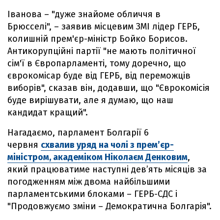
Іванова – "дуже знайоме обличчя в
Брюсселі", – заявив місцевим ЗМІ лідер ГЕРБ,
колишній прем'єр-міністр Бойко Борисов.
Антикорупційні партії "не мають політичної
сім'ї в Європарламенті, тому доречно, що
єврокомісар буде від ГЕРБ, від переможців
виборів", сказав він, додавши, що "Єврокомісія
буде вирішувати, але я думаю, що наш
кандидат кращий".
Нагадаємо, парламент Болгарії 6
червня
схвалив уряд на чолі з прем’єр-
міністром, академіком Ніколаєм Денковим
,
який працюватиме наступні дев’ять місяців за
погодженням між двома найбільшими
парламентськими блоками – ГЕРБ-СДС і
"Продовжуємо зміни – Демократична Болгарія".