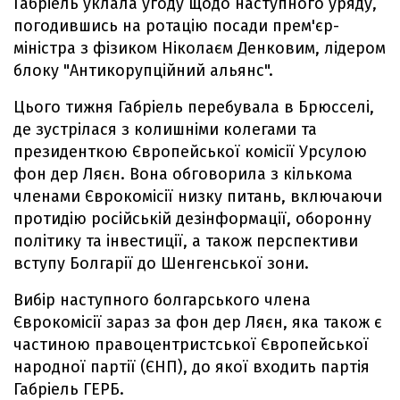
Габріель уклала угоду щодо наступного уряду,
погодившись на ротацію посади прем'єр-
міністра з фізиком Ніколаєм Денковим, лідером
блоку "Антикорупційний альянс".
Цього тижня Габріель перебувала в Брюсселі,
де зустрілася з колишніми колегами та
президенткою Європейської комісії Урсулою
фон дер Ляєн. Вона обговорила з кількома
членами Єврокомісії низку питань, включаючи
протидію російській дезінформації, оборонну
політику та інвестиції, а також перспективи
вступу Болгарії до Шенгенської зони.
Вибір наступного болгарського члена
Єврокомісії зараз за фон дер Ляєн, яка також є
частиною правоцентристської Європейської
народної партії (ЄНП), до якої входить партія
Габріель ГЕРБ.