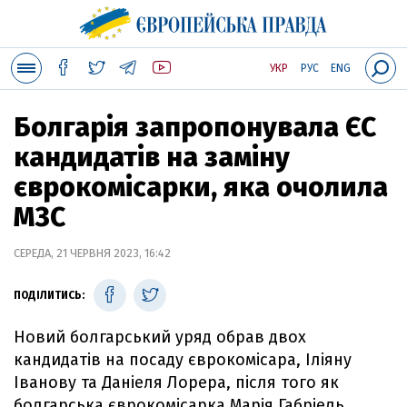
УКР
РУС
ENG
Болгарія запропонувала ЄС
кандидатів на заміну
єврокомісарки, яка очолила
МЗС
СЕРЕДА, 21 ЧЕРВНЯ 2023, 16:42
ПОДІЛИТИСЬ:
Новий болгарський уряд обрав двох
кандидатів на посаду єврокомісара, Іліяну
Іванову та Даніеля Лорера, після того як
болгарська єврокомісарка Марія Габріель