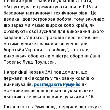
Перший крок – навчити українців літати,
обслуговувати і ремонтувати літаки F-16 на
базовому тактичному і технічному рівні. Це
велика і довгострокова робота, тому важливо,
що зараз ми маємо широке коло країн, які
об'єднують свої зусилля для виконання цього
завдання. У довгостроковій перспективі це
матиме велике і важливе значення для
боротьби України за свободу", – сказав
виконувач обов'язків міністра оборони Данії
Троельс Лунд Поульсен.
Наприкінці червня ЗМІ повідомили, що
держави, які входять у так звану коаліцію
винищувачів,
розглядають Румунію
як
можливе місце для навчання українських
льотчиків керуванню винищувачами F-16.
Після цього в Румунії підтвердили, що хочуть