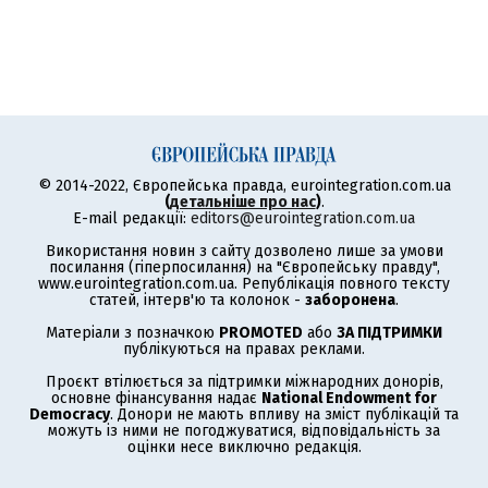
© 2014-2022, Європейська правда, eurointegration.com.ua
(
детальніше про нас
)
.
E-mail редакції:
editors@eurointegration.com.ua
Використання новин з сайту дозволено лише за умови
посилання (гіперпосилання) на "Європейську правду",
www.eurointegration.com.ua. Републікація повного тексту
статей, інтерв'ю та колонок -
заборонена
.
Матеріали з позначкою
PROMOTED
або
ЗА ПІДТРИМКИ
публікуються на правах реклами.
Проєкт втілюється за підтримки міжнародних донорів,
основне фінансування надає
National Endowment for
Democracy
. Донори не мають впливу на зміст публікацій та
можуть із ними не погоджуватися, відповідальність за
оцінки несе виключно редакція.