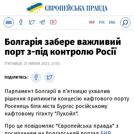
УКР
РУС
ENG
Болгарія забере важливий
порт з-під контролю Росії
П'ЯТНИЦЯ, 21 ЛИПНЯ 2023, 21:55
ПОДІЛИТИСЬ:
Парламент Болгарії в п’ятницю ухвалив
рішення припинити концесію нафтового порту
Росенець біля міста Бургас російському
нафтовому гіганту "Лукойл".
Про це повідомляє "Європейська правда" з
посиланням на болгарський портал
БНР
.