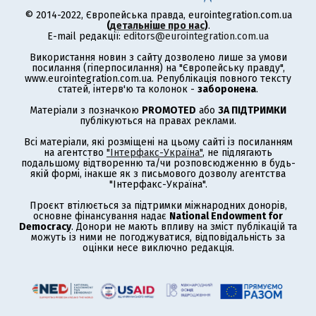
© 2014-2022, Європейська правда, eurointegration.com.ua
(
детальніше про нас
)
.
E-mail редакції:
editors@eurointegration.com.ua
Використання новин з сайту дозволено лише за умови
посилання (гіперпосилання) на "Європейську правду",
www.eurointegration.com.ua. Републікація повного тексту
статей, інтерв'ю та колонок -
заборонена
.
Матеріали з позначкою
PROMOTED
або
ЗА ПІДТРИМКИ
публікуються на правах реклами.
Всі матеріали, які розміщені на цьому сайті із посиланням
на агентство
"Інтерфакс-Україна"
, не підлягають
подальшому відтворенню та/чи розповсюдженню в будь-
якій формі, інакше як з письмового дозволу агентства
"Інтерфакс-Україна".
Проєкт втілюється за підтримки міжнародних донорів,
основне фінансування надає
National Endowment for
Democracy
. Донори не мають впливу на зміст публікацій та
можуть із ними не погоджуватися, відповідальність за
оцінки несе виключно редакція.