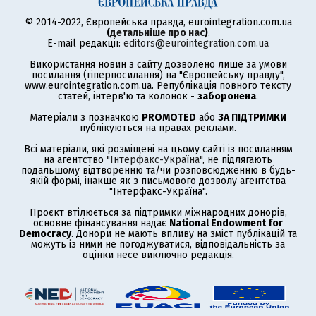
© 2014-2022, Європейська правда, eurointegration.com.ua
(
детальніше про нас
)
.
E-mail редакції:
editors@eurointegration.com.ua
Використання новин з сайту дозволено лише за умови
посилання (гіперпосилання) на "Європейську правду",
www.eurointegration.com.ua. Републікація повного тексту
статей, інтерв'ю та колонок -
заборонена
.
Матеріали з позначкою
PROMOTED
або
ЗА ПІДТРИМКИ
публікуються на правах реклами.
Всі матеріали, які розміщені на цьому сайті із посиланням
на агентство
"Інтерфакс-Україна"
, не підлягають
подальшому відтворенню та/чи розповсюдженню в будь-
якій формі, інакше як з письмового дозволу агентства
"Інтерфакс-Україна".
Проєкт втілюється за підтримки міжнародних донорів,
основне фінансування надає
National Endowment for
Democracy
. Донори не мають впливу на зміст публікацій та
можуть із ними не погоджуватися, відповідальність за
оцінки несе виключно редакція.