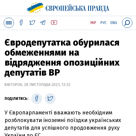
УКР
РУС
ENG
Євродепутатка обурилася
обмеженнями на
відрядження опозиційних
депутатів ВР
ВІВТОРОК, 28 ЛИСТОПАДА 2023, 13:32
ПОДІЛИТИСЬ:
У Європарламенті вважають необхідним
розблокувати іноземні поїздки українських
депутатів для успішного продовження руху
України до ЄС.