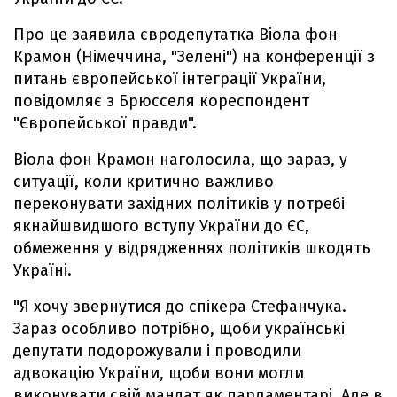
Про це заявила євродепутатка Віола фон
Крамон (Німеччина, "Зелені") на конференції з
питань європейської інтеграції України,
повідомляє з Брюсселя кореспондент
"Європейської правди".
Віола фон Крамон наголосила, що зараз, у
ситуації, коли критично важливо
переконувати західних політиків у потребі
якнайшвидшого вступу України до ЄС,
обмеження у відрядженнях політиків шкодять
Україні.
"Я хочу звернутися до спікера Стефанчука.
Зараз особливо потрібно, щоби українські
депутати подорожували і проводили
адвокацію України, щоби вони могли
виконувати свій мандат як парламентарі. Але в