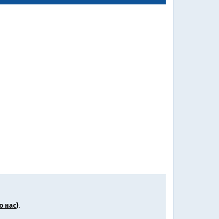
о нас
)
.