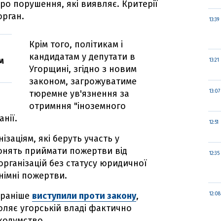
о порушення, які виявляє. Критерії
орган.
13:39
Крім того, політикам і
кандидатам у депутати в
м
13:21
Угорщині, згідно з новим
законом, загрожуватиме
тюремне ув'язнення за
13:07
отримння "іноземного
нії.
12:51
ізаціям, які беруть участь у
онять приймати пожертви від
12:35
організацій без статусу юридичної
німні пожертви.
ї раніше
виступили проти закону
,
12:08
оляє угорській владі фактично
кодумство.