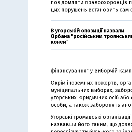
повідомляти правоохоронців пр
цих порушень встановить сам 
В угорській опозиції назвали
Орбана "російським троянськи
конем"
фінансування" у виборчій кампа
Окрім іноземних пожертв, орган
муніципальних виборах, забор
угорських юридичних осіб або 
особи, а також заборонять ано
Угорські громадські організаці
назвавши його таким, що дозв
переслідувати будь-кого за іна