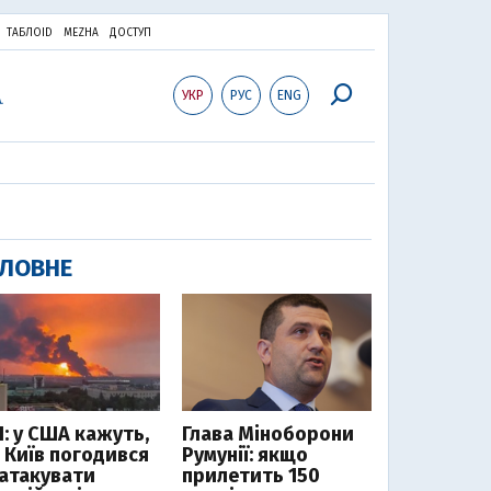
ТАБЛОID
MEZHA
ДОСТУП
УКР
РУС
ENG
ЛОВНЕ
І: у США кажуть,
Глава Міноборони
 Київ погодився
Румунії: якщо
 атакувати
прилетить 150