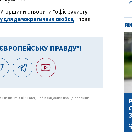
У
я Угорщини створити "офіс захисту
зу для демократичних свобод
і прав
ВИ
"ЄВРОПЕЙСЬКУ ПРАВДУ"!
 і натисніть Ctrl + Enter, щоб повідомити про це редакцію.
Р
Є
З
3
П