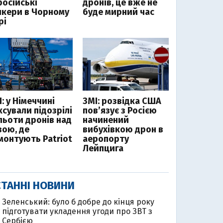
російські
дронів, це вже не
нкери в Чорному
буде мирний час
рі
: у Німеччині
ЗМІ: розвідка США
ксували підозрілі
пов’язує з Росією
льоти дронів над
начинений
зою, де
вибухівкою дрон в
монтують Patriot
аеропорту
Лейпцига
ТАННІ НОВИНИ
Зеленський: було б добре до кінця року
підготувати укладення угоди про ЗВТ з
Сербією