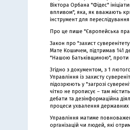
Віктора Орбана "Фідес" ініціат
впливом", яка, як вважають кр
інструмент для переслідування
Про це пише "Європейська пра
Закон про "захист суверенітету
Мате Кошичем, підтримав 141 
"Нашою Батьківщиною", проти 
Згідно з документом, з 1 лютог
Управління із захисту суверені
підозрюють у "загрозі суверені
чітко не прописує – там місти
дебати та дезінформаційна дія
процеси ухвалення державних 
Управління матиме повноваженн
організацій чи людей, які отр