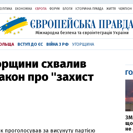
ОЛІТИКА
ЕКОНОМІКА
ЄВРОПА
ФОРУМ
БЛОГИ
ІСТОРИЧНА ПРАВДА
ЖИТТЯ
ЧЕМПІОН
Міжнародна безпека та євроінтеграція України
ОЛЬЩА
ВСТУП ДО ЄС
ВІЙНА З РФ
УГОРЩИНА
орщини схвалив
ГО
акон про "захист
ЗМ
що
не
к проголосував за висунуту партією