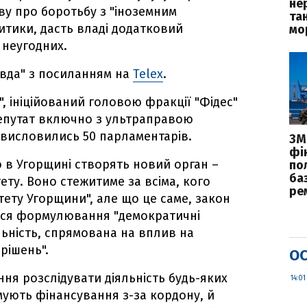
не
иву про боротьбу з "іноземним
та
итики, дасть владі додатковий
мо
 неугодних.
вда" з посиланням на
Telex
.
", ініційований головою фракції "Фідес"
депутат включно з ультраправою
висловились 50 парламентарів.
ЗМІ
фі
о в Угорщині створять новий орган –
по
ба
тету. Воно стежитиме за всіма, кого
ре
тету Угорщини", але що це саме, закон
ться формулювання "демократичні
льність, спрямована на вплив на
рішень".
ОС
я розслідувати діяльність будь-яких
14:01
имують фінансування з-за кордону, й