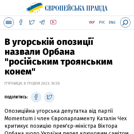
УКР
РУС
ENG
В угорській опозиції
назвали Орбана
"російським троянським
конем"
П'ЯТНИЦЯ, 8 ГРУДНЯ 2023, 16:50
ПОДІЛИТИСЬ:
Опозиційна угорська депутатка від партії
Momentum і член Європарламенту Каталін Чех
критикує позицію прем'єр-міністра Віктора
Орбана щодо України перед ключовим самітом