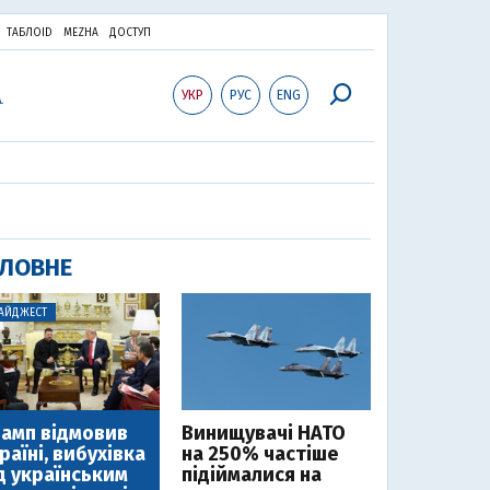
ТАБЛОID
MEZHA
ДОСТУП
УКР
РУС
ENG
ЛОВНЕ
АЙДЖЕСТ
амп відмовив
Винищувачі НАТО
раїні, вибухівка
на 250% частіше
д українським
підіймалися на