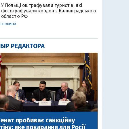
У Польщі оштрафували туристів, які
фотографували кордон з Калініградською
областю РФ
СІ НОВИНИ
БІР РЕДАКТОРА
енат пробиває санкційну
тіну: яке покарання для Росії