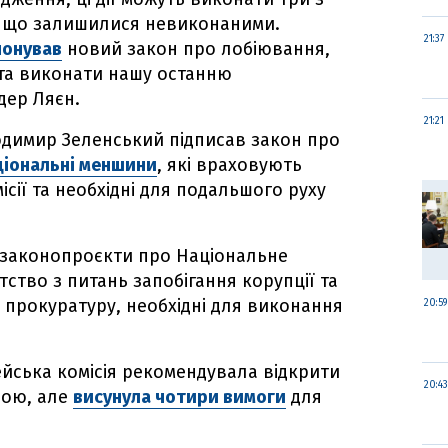
, що залишилися невиконаними.
21:37
понував
новий закон про лобіювання,
 та виконати нашу останню
дер Ляєн.
21:21
одимир Зеленський підписав закон про
ціональні меншини
, які враховують
сії та необхідні для подальшого руху
законопроєкти про Національне
ство з питань запобігання корупції та
 прокуратуру, необхідні для виконання
20:59
йська комісія рекомендувала відкрити
20:43
ною, але
висунула чотири вимоги
для