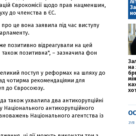
лі
цій Єврокомісії щодо прав нацменшин,
За
ху до членства в ЄС.
но
 про це вона заявила під час виступу
парламенту.
же позитивно відреагували на цей
а також позитивна", – зазначила фон
За
на 
 великий поступ у реформах на шляху до
бр
мі
ад чотирма рекомендаціями для
каж
уп до Євросоюзу.
хо
да також ухвалила два антикорупційні
ду Національного антикорупційного
ОС
вноважень Національного агентства із
21:51
ження, ці дії можуть виконати три з