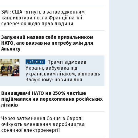
ЗМІ: США тягнуть з затвердженням
кандидатури посла Франції на тлі
суперечок щодо прав людини
Залужний назвав себе прихильником
НАТО, але вказав на потребу змін для
Альянсу
Трамп відмовив
ДАЙДЖЕСТ
Україні, вибухівка під
українським літаком, відповідь
Залужному: новини дня
Винищувачі НАТО на 250% частіше
підіймалися на перехоплення російських
літаків
Через затемнення Сонця в Європі
очікують зменшення виробництва
сонячної електроенергії