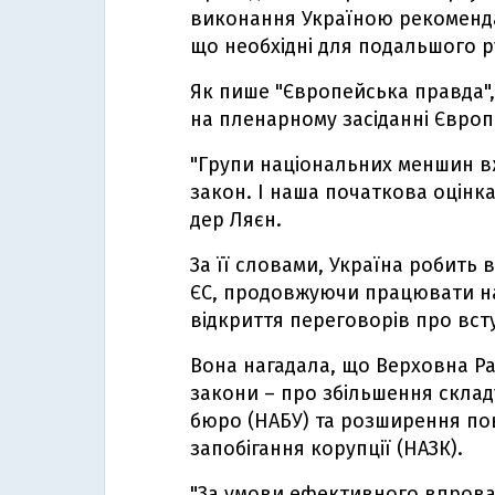
виконання Україною рекоменда
що необхідні для подальшого ру
Як пише "Європейська правда",
на пленарному засіданні Євро
"Групи національних меншин в
закон. І наша початкова оцінк
дер Ляєн.
За її словами, Україна робить
ЄС, продовжуючи працювати н
відкриття переговорів про вст
Вона нагадала, що Верховна Ра
закони – про збільшення скла
бюро (НАБУ) та розширення по
запобігання корупції (НАЗК).
"За умови ефективного впровад