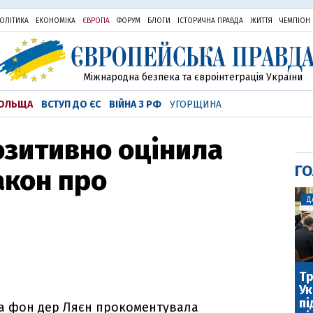
ОЛІТИКА
ЕКОНОМІКА
ЄВРОПА
ФОРУМ
БЛОГИ
ІСТОРИЧНА ПРАВДА
ЖИТТЯ
ЧЕМПІОН
Міжнародна безпека та євроінтеграція України
ОЛЬЩА
ВСТУП ДО ЄС
ВІЙНА З РФ
УГОРЩИНА
озитивно оцінила
ГО
акон про
Д
Тр
Ук
пі
ла фон дер Ляєн прокоментувала