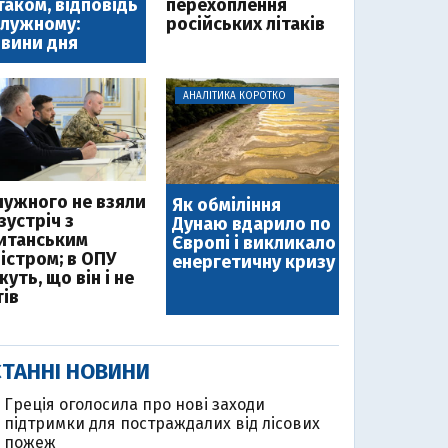
таком, відповідь
перехоплення
лужному:
російських літаків
вини дня
АНАЛІТИКА КОРОТКО
лужного не взяли
Як обміління
зустріч з
Дунаю вдарило по
итанським
Європі і викликало
ністром; в ОПУ
енергетичну кризу
уть, що він і не
тів
ТАННІ НОВИНИ
Греція оголосила про нові заходи
підтримки для постраждалих від лісових
пожеж