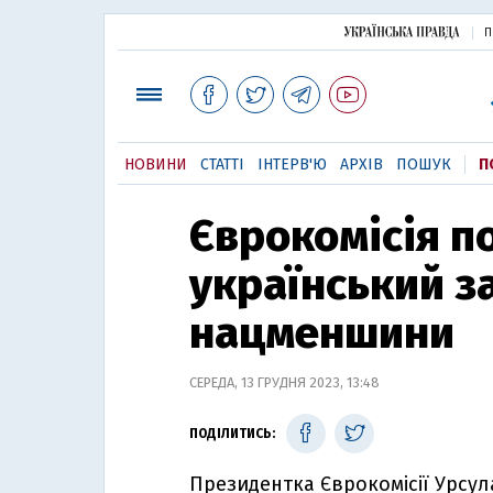
П
НОВИНИ
СТАТТІ
ІНТЕРВ'Ю
АРХІВ
ПОШУК
П
Єврокомісія п
український з
нацменшини
СЕРЕДА, 13 ГРУДНЯ 2023, 13:48
ПОДІЛИТИСЬ:
Президентка Єврокомісії Урсу