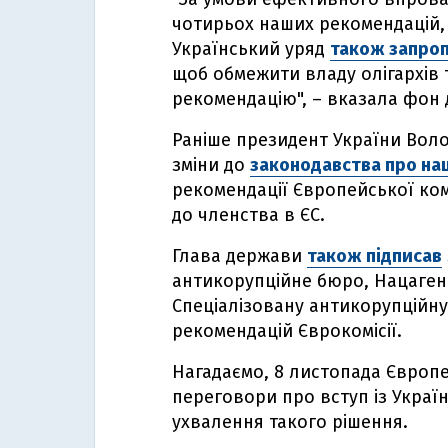
чотирьох наших рекомендацій
Український уряд
також запро
щоб обмежити владу олігархів
рекомендацію", – вказала фон 
Раніше президент України Вол
зміни до
законодавства про на
рекомендації Європейської комі
до членства в ЄС.
Глава держави
також підписав
антикорупційне бюро, Нацагент
Спеціалізовану антикорупційну
рекомендацій Єврокомісії.
Нагадаємо, 8 листопада Європе
переговори про вступ із Украї
ухвалення такого рішення.