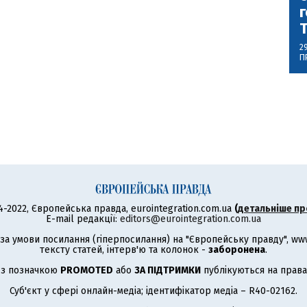
г
2
П
4-2022, Європейська правда, eurointegration.com.ua
(
детальніше пр
E-mail редакції:
editors@eurointegration.com.ua
а умови посилання (гіперпосилання) на "Європейську правду", www.
тексту статей, інтерв'ю та колонок -
заборонена
.
 з позначкою
PROMOTED
або
ЗА ПІДТРИМКИ
публікуються на права
Суб'єкт у сфері онлайн-медіа; ідентифікатор медіа – R40-02162.