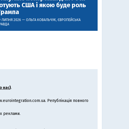
отують США і якою буде роль
Трампа
9 ЛИПНЯ 2026 —
ОЛЬГА КОВАЛЬЧУК
, ЄВРОПЕЙСЬКА
РАВДА
о нас
)
.
eurointegration.com.ua. Републікація повного
х реклами.