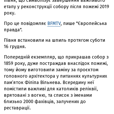
півня, що символізує завершення важливого
етапу у реконструкції собору після пожежі 2019
року.
Про це повідомляє
BFMTV
, пише "Європейська
правда".
Півня встановили на шпиль протягом суботи
16 грудня.
Попередній екземпляр, що прикрашав собор з
1859 року, дуже постраждав внаслідок пожежі,
тому йому виготовили заміну за проєктом
головного архітектора у питаннях культурних
пам’яток Філіпа Вільнева. Всередину неї
помістили важливі для католиків реліквії,
врятовані з вогню, та список з іменами
близько 2000 фахівців, залучених до
реставрації.