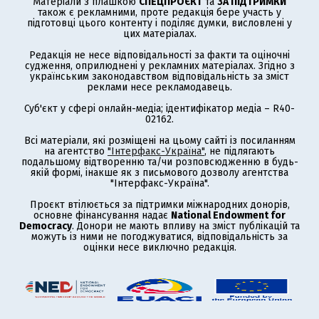
Матеріали з плашкою
СПЕЦПРОЄКТ
та
ЗА ПІДТРИМКИ
також є рекламними, проте редакція бере участь у
підготовці цього контенту і поділяє думки, висловлені у
цих матеріалах.
Редакція не несе відповідальності за факти та оціночні
судження, оприлюднені у рекламних матеріалах. Згідно з
українським законодавством відповідальність за зміст
реклами несе рекламодавець.
Суб'єкт у сфері онлайн-медіа; ідентифікатор медіа – R40-
02162.
Всі матеріали, які розміщені на цьому сайті із посиланням
на агентство
"Інтерфакс-Україна"
, не підлягають
подальшому відтворенню та/чи розповсюдженню в будь-
якій формі, інакше як з письмового дозволу агентства
"Інтерфакс-Україна".
Проєкт втілюється за підтримки міжнародних донорів,
основне фінансування надає
National Endowment for
Democracy
. Донори не мають впливу на зміст публікацій та
можуть із ними не погоджуватися, відповідальність за
оцінки несе виключно редакція.