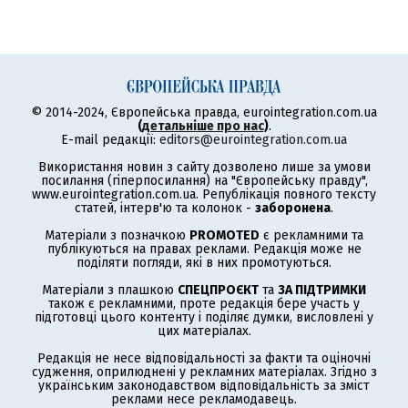
© 2014-2024, Європейська правда, eurointegration.com.ua
(
детальніше про нас
)
.
E-mail редакції:
editors@eurointegration.com.ua
Використання новин з сайту дозволено лише за умови
посилання (гіперпосилання) на "Європейську правду",
www.eurointegration.com.ua. Републікація повного тексту
статей, інтерв'ю та колонок -
заборонена
.
Матеріали з позначкою
PROMOTED
є рекламними та
публікуються на правах реклами. Редакція може не
поділяти погляди, які в них промотуються.
Матеріали з плашкою
СПЕЦПРОЄКТ
та
ЗА ПІДТРИМКИ
також є рекламними, проте редакція бере участь у
підготовці цього контенту і поділяє думки, висловлені у
цих матеріалах.
Редакція не несе відповідальності за факти та оціночні
судження, оприлюднені у рекламних матеріалах. Згідно з
українським законодавством відповідальність за зміст
реклами несе рекламодавець.