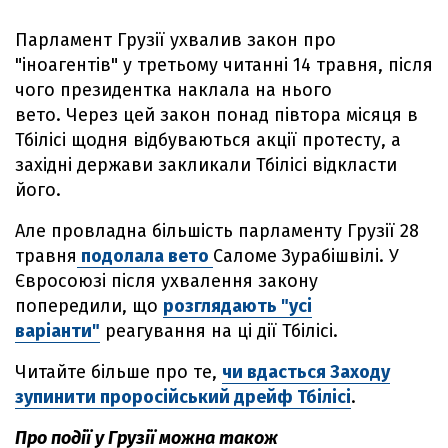
Парламент Грузії ухвалив закон про
"іноагентів" у третьому читанні 14 травня, після
чого президентка наклала на нього
вето. Через цей закон понад півтора місяця в
Тбілісі щодня відбуваються акції протесту, а
західні держави закликали Тбілісі відкласти
його.
Але провладна більшість парламенту Грузії 28
травня
подолала вето
Саломе Зурабішвілі. У
Євросоюзі після ухвалення закону
попередили, що
розглядають "усі
варіанти"
реагування на ці дії Тбілісі.
Читайте більше про те,
чи вдасться Заходу
зупинити проросійський дрейф Тбілісі
.
Про події у Грузії можна також