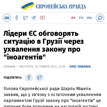
УКР
РУС
ENG
Лідери ЄС обговорять
ситуацію в Грузії через
ухвалення закону про
"іноагентів"
НОВИНИ — ВІВТОРОК, 28 ТРАВНЯ 2024, 21:20 —
ОЛЕГ ПАВЛЮК
ПОДІЛИТИСЬ:
Голова Європейської ради Шарль Мішель
заявив, що у зв'язку з остаточним ухваленням
парламентом Грузії закону про "іноагентів" це
питання буде порушене на наступній зустрічі