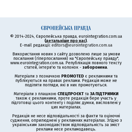
© 2014-2024, Європейська правда, eurointegration.com.ua
(
детальніше про нас
)
.
E-mail редакції:
editors@eurointegration.com.ua
Використання новин з сайту дозволено лише за умови
посилання (гіперпосилання) на "Європейську правду",
www.eurointegration.com.ua. Републікація повного тексту
статей, інтерв'ю та колонок -
заборонена
.
Матеріали з позначкою
PROMOTED
є рекламними та
публікуються на правах реклами. Редакція може не
поділяти погляди, які в них промотуються.
Матеріали з плашкою
СПЕЦПРОЄКТ
та
ЗА ПІДТРИМКИ
також є рекламними, проте редакція бере участь у
підготовці цього контенту і поділяє думки, висловлені у
цих матеріалах.
Редакція не несе відповідальності за факти та оціночні
судження, оприлюднені у рекламних матеріалах. Згідно з
українським законодавством відповідальність за зміст
реклами несе рекламодавець.