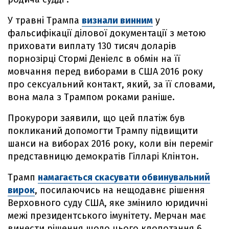
У травні Трампа
визнали винним
у
фальсифікації ділової документації з метою
приховати виплату 130 тисяч доларів
порнозірці Стормі Деніелс в обмін на її
мовчання перед виборами в США 2016 року
про сексуальний контакт, який, за її словами,
вона мала з Трампом роками раніше.
Прокурори заявили, що цей платіж був
покликаний допомогти Трампу підвищити
шанси на виборах 2016 року, коли він переміг
представницю демократів Гілларі Клінтон.
Трамп
намагається скасувати обвинувальний
вирок
, посилаючись на нещодавнє рішення
Верховного суду США, яке змінило юридичні
межі президентського імунітету. Мерчан має
винести рішення щодо цього клопотання 6