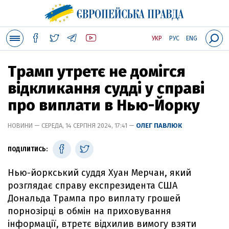
УКР
РУС
ENG
Трамп утретє не домігся
відкликання судді у справі
про виплати в Нью-Йорку
НОВИНИ — СЕРЕДА, 14 СЕРПНЯ 2024, 17:41 —
ОЛЕГ ПАВЛЮК
ПОДІЛИТИСЬ:
Нью-йоркський суддя Хуан Мерчан, який
розглядає справу експрезидента США
Дональда Трампа про виплату грошей
порнозірці в обмін на приховування
інформації, втретє відхилив вимогу взяти