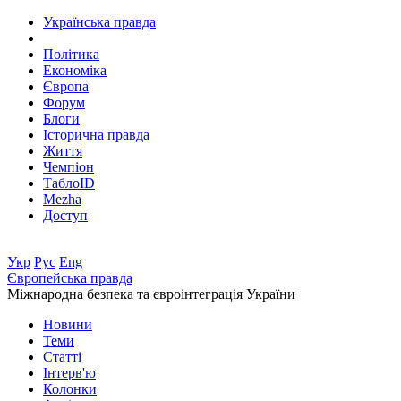
Українська правда
Політика
Економіка
Європа
Форум
Блоги
Історична правда
Життя
Чемпіон
ТаблоID
Mezha
Доступ
Укр
Рус
Eng
Європейська правда
Міжнародна безпека та євроінтеграція України
Новини
Теми
Статті
Інтерв'ю
Колонки