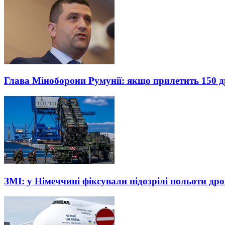
Глава Міноборони Румунії: якщо прилетить 150 др
ЗМІ: у Німеччині фіксували підозрілі польоти дро