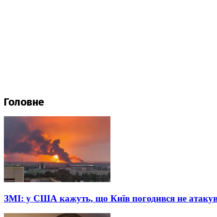
Головне
ЗМІ: у США кажуть, що Київ погодився не атакув