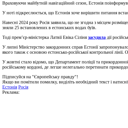
Враховуючи майбутній навігаційний сезон, Естонія поінформува
У ноті підкреслюється, що Естонія хоче вирішити питання вста
Навесні 2024 року Росія заявила, що не згодна з місцем розміщ
зняли 25 встановлених в естонських водах буїв.
Тоді прем’єр-міністерка Латвії Евіка Сіліня
засудила
дії російс
У липні Міністерство закордонних справ Естонії запропонувало
якого також є основою естонсько-російської контрольної лінії. 
У жовтні стало відомо, що Департамент поліції та прикордонно
російському кордоні, де легше нелегально перетинати прикордо
Підписуйся на "Європейську правду"!
Якщо ви помітили помилку, виділіть необхідний текст і натисніт
Естонія
Росія
Реклама: