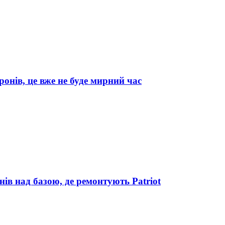
онів, це вже не буде мирний час
нів над базою, де ремонтують Patriot