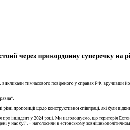
онії через прикордонну суперечку на р
ня, викликали тимчасового повіреного у справах РФ, вручивши й
равда".
і різні пропозиції щодо конструктивної співпраці, які були відки
про інцидент у 2024 році. Ми наголошуємо, що територія Естонії
ні у нас буї", – наголосили в естонському зовнішньополітичному