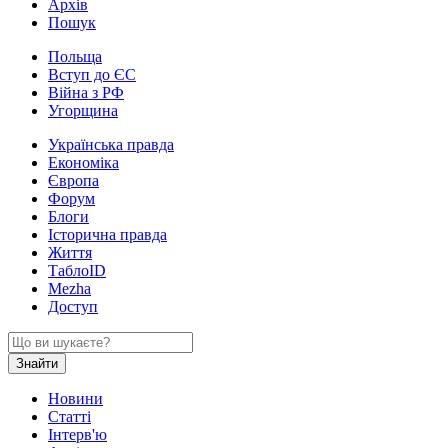
Архів
Пошук
Польща
Вступ до ЄС
Війна з РФ
Угорщина
Українська правда
Економіка
Європа
Форум
Блоги
Історична правда
Життя
ТаблоID
Mezha
Доступ
Новини
Статті
Інтерв'ю