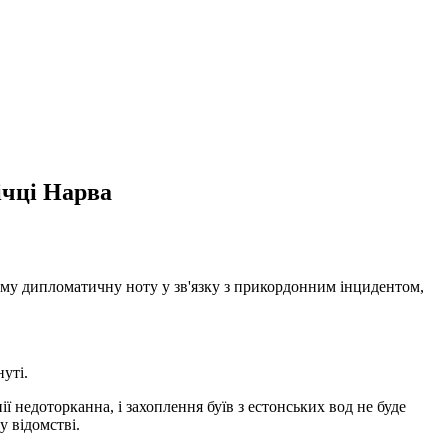
ічці Нарва
ому дипломатичну ноту у зв'язку з прикордонним інцидентом,
нуті.
 недоторканна, і захоплення буїв з естонських вод не буде
 відомстві.