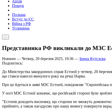
Архів
Пошук
Польща
Вступ до ЄС
Війна з РФ
Угорщина
...
Представника РФ викликали до МЗС Ест
Новини — Четвер, 20 березня 2025, 19:36 —
Ірина Кутєлєва
Поділитись:
До Міністерства закордонних справ Естонії у четвер, 20 берез
що стався навесні минулого року на річці Нарва.
Про це йдеться в заяві МЗС Естонії, повідомляє "Європейська п
У ноті МЗС Естонії зазначає, що російській стороні були зроблен
"Естонія доходить висновку, що сторони не зможуть домовитися 
прийнято, а також нагадуємо про нашу вимогу повернути вкраде