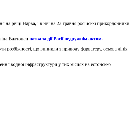
я на річці Нарва, і в ніч на 23 травня російські прикордонники
Еліна Валтонен
назвала дії Росії недружнім актом.
ти розбіжності, що виникли з приводу фарватеру, осьова лінія
ння водної інфраструктури у тих місцях на естонсько-