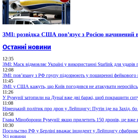
ЗМІ: розвідка США пов’язує з Росією начинений 
Останні новини
12:35
ЗМІ: Маск відмовляє Україні у використанні Starlink для ударів 
12:08
ЗМІ: пов’язану з РФ групу підозрюють у поширенні фейкового 
11:45
ЗМІ: у США кажуть, що Київ погодився не атакувати неросійсь
11:26
У Румунії затопили на Дунаї вже дві баржі, щоб покращити си
11:08
Німецький політик про дрон у Лейпцигу: Путін іде на Захід, бо 
10:58
Глава Міноборони Румунії: якщо прилетить 150 дронів, це вже 
10:30
Посольство РФ у Берліні вважає інцидент у Лейпцигу сфабри
Усі новини