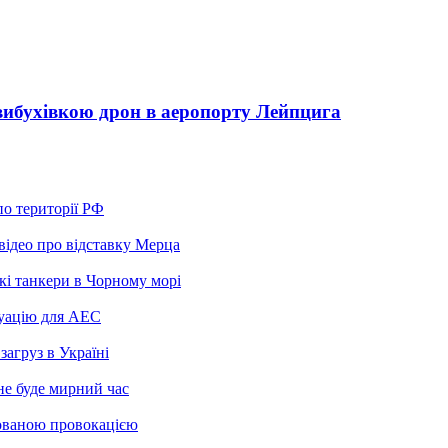
вибухівкою дрон в аеропорту Лейпцига
по території РФ
відео про відставку Мерца
кі танкери в Чорному морі
туацію для АЕС
загруз в Україні
не буде мирний час
кованою провокацією