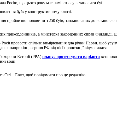
ла Росію, що цього року має намір знову встановити буї.
новлення буїв у конструктивному ключі.
ення приблизно половини з 250 буїв, запланованих до встановленн
ьких прикордонників, а міністерка закордонних справ Фінляндії 
 Росії провести спільне вимірювання дна річки Нарви, щоб усуну
Однак наприкінці серпня РФ від цієї пропозиції відмовилася.
ї охорони Естонії (PPA)
планує протестувати варіанти
встановле
нні води.
ь Ctrl + Enter, щоб повідомити про це редакцію.