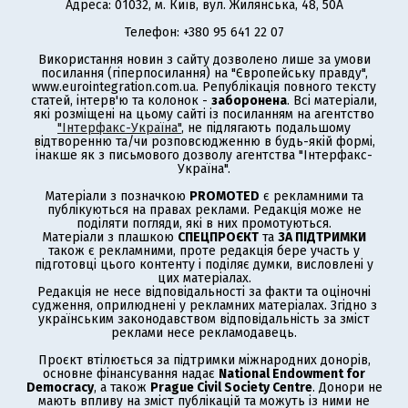
Адреса: 01032, м. Київ, вул. Жилянська, 48, 50А
Телефон: +380 95 641 22 07
Використання новин з сайту дозволено лише за умови
посилання (гіперпосилання) на "Європейську правду",
www.eurointegration.com.ua. Републікація повного тексту
статей, інтерв'ю та колонок -
заборонена
. Всі матеріали,
які розміщені на цьому сайті із посиланням на агентство
"Інтерфакс-Україна"
, не підлягають подальшому
відтворенню та/чи розповсюдженню в будь-якій формі,
інакше як з письмового дозволу агентства "Інтерфакс-
Україна".
Матеріали з позначкою
PROMOTED
є рекламними та
публікуються на правах реклами. Редакція може не
поділяти погляди, які в них промотуються.
Матеріали з плашкою
СПЕЦПРОЄКТ
та
ЗА ПІДТРИМКИ
також є рекламними, проте редакція бере участь у
підготовці цього контенту і поділяє думки, висловлені у
цих матеріалах.
Редакція не несе відповідальності за факти та оціночні
судження, оприлюднені у рекламних матеріалах. Згідно з
українським законодавством відповідальність за зміст
реклами несе рекламодавець.
Проєкт втілюється за підтримки міжнародних донорів,
основне фінансування надає
National Endowment for
Democracy
, а також
Prague Civil Society Centre
. Донори не
мають впливу на зміст публікацій та можуть із ними не