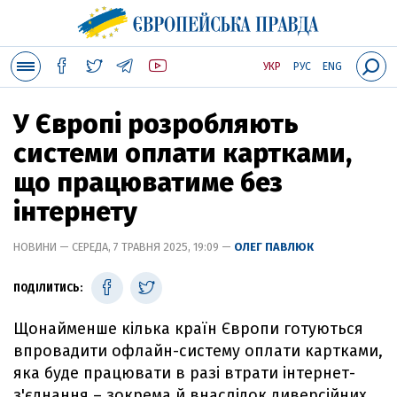
УКР
РУС
ENG
У Європі розробляють
системи оплати картками,
що працюватиме без
інтернету
НОВИНИ — СЕРЕДА, 7 ТРАВНЯ 2025, 19:09 —
ОЛЕГ ПАВЛЮК
ПОДІЛИТИСЬ:
Щонайменше кілька країн Європи готуються
впровадити офлайн-систему оплати картками,
яка буде працювати в разі втрати інтернет-
з'єднання – зокрема й внаслідок диверсійних