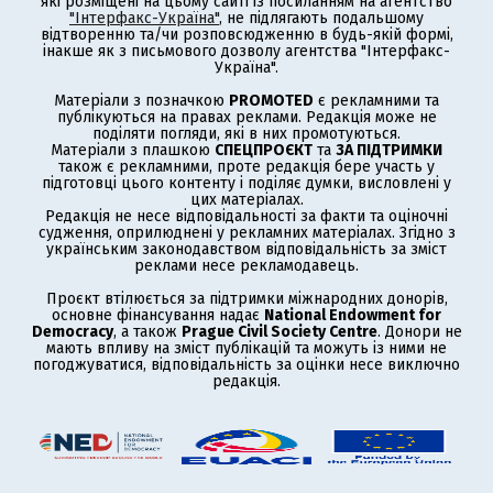
які розміщені на цьому сайті із посиланням на агентство
"Інтерфакс-Україна"
, не підлягають подальшому
відтворенню та/чи розповсюдженню в будь-якій формі,
інакше як з письмового дозволу агентства "Інтерфакс-
Україна".
Матеріали з позначкою
PROMOTED
є рекламними та
публікуються на правах реклами. Редакція може не
поділяти погляди, які в них промотуються.
Матеріали з плашкою
СПЕЦПРОЄКТ
та
ЗА ПІДТРИМКИ
також є рекламними, проте редакція бере участь у
підготовці цього контенту і поділяє думки, висловлені у
цих матеріалах.
Редакція не несе відповідальності за факти та оціночні
судження, оприлюднені у рекламних матеріалах. Згідно з
українським законодавством відповідальність за зміст
реклами несе рекламодавець.
Проєкт втілюється за підтримки міжнародних донорів,
основне фінансування надає
National Endowment for
Democracy
, а також
Prague Civil Society Centre
. Донори не
мають впливу на зміст публікацій та можуть із ними не
погоджуватися, відповідальність за оцінки несе виключно
редакція.