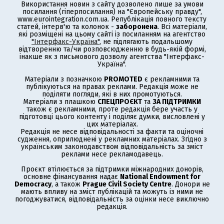
Використання новин з сайту дозволено лише за умови
посилання (гіперпосилання) на "Європейську правду",
www.eurointegration.com.ua. Републікація повного тексту
статей, інтерв'ю та колонок -
заборонена
. Всі матеріали,
які розміщені на цьому сайті із посиланням на агентство
"Інтерфакс-Україна"
, не підлягають подальшому
відтворенню та/чи розповсюдженню в будь-якій формі,
інакше як з письмового дозволу агентства "Інтерфакс-
Україна".
Матеріали з позначкою
PROMOTED
є рекламними та
публікуються на правах реклами. Редакція може не
поділяти погляди, які в них промотуються.
Матеріали з плашкою
СПЕЦПРОЄКТ
та
ЗА ПІДТРИМКИ
також є рекламними, проте редакція бере участь у
підготовці цього контенту і поділяє думки, висловлені у
цих матеріалах.
Редакція не несе відповідальності за факти та оціночні
судження, оприлюднені у рекламних матеріалах. Згідно з
українським законодавством відповідальність за зміст
реклами несе рекламодавець.
Проєкт втілюється за підтримки міжнародних донорів,
основне фінансування надає
National Endowment for
Democracy
, а також
Prague Civil Society Centre
. Донори не
мають впливу на зміст публікацій та можуть із ними не
погоджуватися, відповідальність за оцінки несе виключно
редакція.