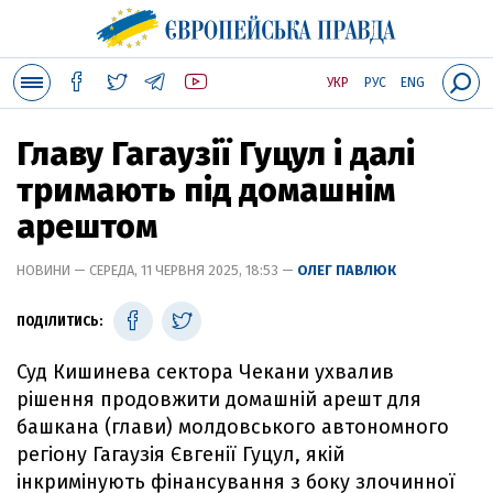
УКР
РУС
ENG
Главу Гагаузії Гуцул і далі
тримають під домашнім
арештом
НОВИНИ — СЕРЕДА, 11 ЧЕРВНЯ 2025, 18:53 —
ОЛЕГ ПАВЛЮК
ПОДІЛИТИСЬ:
Суд Кишинева сектора Чекани ухвалив
рішення продовжити домашній арешт для
башкана (глави) молдовського автономного
регіону Гагаузія Євгенії Гуцул, якій
інкримінують фінансування з боку злочинної