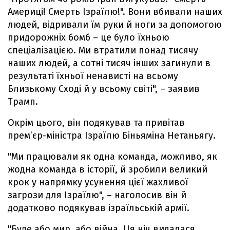
Америці! Смерть Ізраїлю!". Вони вбивали наших
людей, відривали їм руки й ноги за допомогою
придорожніх бомб – це було їхньою
спеціалізацією. Ми втратили понад тисячу
наших людей, а сотні тисяч інших загинули в
результаті їхньої ненависті на всьому
Близькому Сході й у всьому світі", – заявив
Трамп.
Окрім цього, він подякував та привітав
прем’єр-міністра Ізраїлю Біньяміна Нетаньягу.
"Ми працювали як одна команда, можливо, як
жодна команда в історії, й зробили великий
крок у напрямку усунення цієї жахливої
загрози для Ізраїлю", – наголосив він й
додатково подякував ізраїльській армії.
"Буде або мир, або війна. Ця ніч видалася