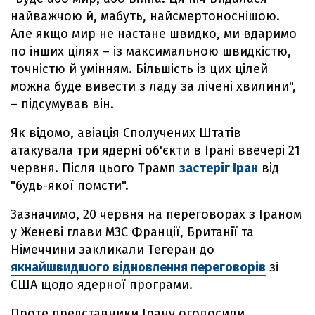
найважчою й, мабуть, найсмертоноснішою.
Але якщо мир не настане швидко, ми вдаримо
по інших цілях – із максимальною швидкістю,
точністю й умінням. Більшість із цих цілей
можна буде вивести з ладу за лічені хвилини",
– підсумував він.
Як відомо, авіація Сполучених Штатів
атакувала три ядерні об'єкти в Ірані ввечері 21
червня. Після цього Трамп
застеріг Іран
від
"будь-якої помсти".
Зазначимо, 20 червня на переговорах з Іраном
у Женеві глави МЗС Франції, Британії та
Німеччини закликали Тегеран до
якнайшвидшого відновлення переговорів
зі
США щодо ядерної програми.
Проте представники Ірану оголосили