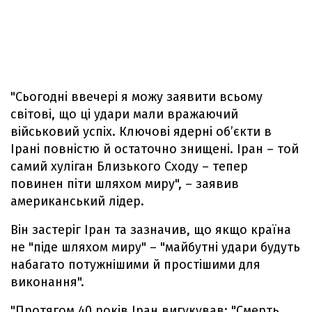
"Сьогодні ввечері я можу заявити всьому
світові, що ці удари мали вражаючий
військовий успіх. Ключові ядерні об’єкти в
Ірані повністю й остаточно знищені. Іран – той
самий хуліган Близького Сходу – тепер
повинен піти шляхом миру", – заявив
американський лідер.
Він застеріг Іран та зазначив, що якщо країна
не "піде шляхом миру" – "майбутні удари будуть
набагато потужнішими й простішими для
виконання".
"Протягом 40 років Іран вигукував: "Смерть