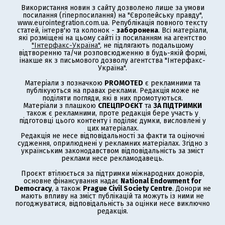
Використання новин з сайту дозволено лише за умови
посилання (гіперпосилання) на "Європейську правду",
www.eurointegration.com.ua. Републікація повного тексту
статей, інтерв'ю та колонок -
заборонена
. Всі матеріали,
які розміщені на цьому сайті із посиланням на агентство
"Інтерфакс-Україна"
, не підлягають подальшому
відтворенню та/чи розповсюдженню в будь-якій формі,
інакше як з письмового дозволу агентства "Інтерфакс-
Україна".
Матеріали з позначкою
PROMOTED
є рекламними та
публікуються на правах реклами. Редакція може не
поділяти погляди, які в них промотуються.
Матеріали з плашкою
СПЕЦПРОЄКТ
та
ЗА ПІДТРИМКИ
також є рекламними, проте редакція бере участь у
підготовці цього контенту і поділяє думки, висловлені у
цих матеріалах.
Редакція не несе відповідальності за факти та оціночні
судження, оприлюднені у рекламних матеріалах. Згідно з
українським законодавством відповідальність за зміст
реклами несе рекламодавець.
Проєкт втілюється за підтримки міжнародних донорів,
основне фінансування надає
National Endowment for
Democracy
, а також
Prague Civil Society Centre
. Донори не
мають впливу на зміст публікацій та можуть із ними не
погоджуватися, відповідальність за оцінки несе виключно
редакція.