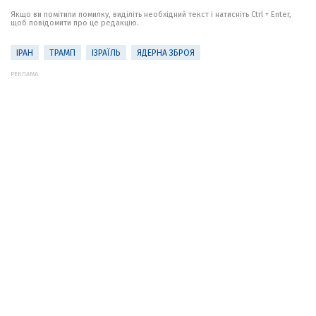
Якщо ви помітили помилку, виділіть необхідний текст і натисніть Ctrl + Enter,
щоб повідомити про це редакцію.
ІРАН
ТРАМП
ІЗРАЇЛЬ
ЯДЕРНА ЗБРОЯ
РЕКЛАМА: