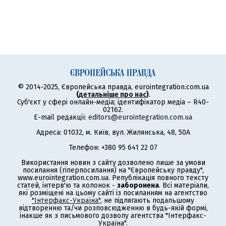
© 2014-2025, Європейська правда, eurointegration.com.ua
(
детальніше про нас
)
.
Суб'єкт у сфері онлайн-медіа; ідентифікатор медіа – R40-
02162.
E-mail редакції:
editors@eurointegration.com.ua
Адреса: 01032, м. Київ, вул. Жилянська, 48, 50А
Телефон: +380 95 641 22 07
Використання новин з сайту дозволено лише за умови
посилання (гіперпосилання) на "Європейську правду",
www.eurointegration.com.ua. Републікація повного тексту
статей, інтерв'ю та колонок -
заборонена
. Всі матеріали,
які розміщені на цьому сайті із посиланням на агентство
"Інтерфакс-Україна"
, не підлягають подальшому
відтворенню та/чи розповсюдженню в будь-якій формі,
інакше як з письмового дозволу агентства "Інтерфакс-
Україна".