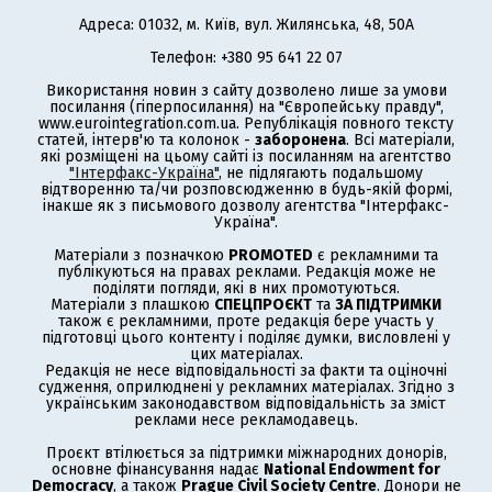
Адреса: 01032, м. Київ, вул. Жилянська, 48, 50А
Телефон: +380 95 641 22 07
Використання новин з сайту дозволено лише за умови
посилання (гіперпосилання) на "Європейську правду",
www.eurointegration.com.ua. Републікація повного тексту
статей, інтерв'ю та колонок -
заборонена
. Всі матеріали,
які розміщені на цьому сайті із посиланням на агентство
"Інтерфакс-Україна"
, не підлягають подальшому
відтворенню та/чи розповсюдженню в будь-якій формі,
інакше як з письмового дозволу агентства "Інтерфакс-
Україна".
Матеріали з позначкою
PROMOTED
є рекламними та
публікуються на правах реклами. Редакція може не
поділяти погляди, які в них промотуються.
Матеріали з плашкою
СПЕЦПРОЄКТ
та
ЗА ПІДТРИМКИ
також є рекламними, проте редакція бере участь у
підготовці цього контенту і поділяє думки, висловлені у
цих матеріалах.
Редакція не несе відповідальності за факти та оціночні
судження, оприлюднені у рекламних матеріалах. Згідно з
українським законодавством відповідальність за зміст
реклами несе рекламодавець.
Проєкт втілюється за підтримки міжнародних донорів,
основне фінансування надає
National Endowment for
Democracy
, а також
Prague Civil Society Centre
. Донори не