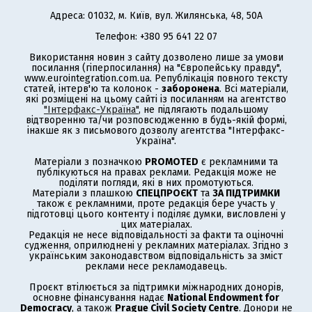
Адреса: 01032, м. Київ, вул. Жилянська, 48, 50А
Телефон: +380 95 641 22 07
Використання новин з сайту дозволено лише за умови
посилання (гіперпосилання) на "Європейську правду",
www.eurointegration.com.ua. Републікація повного тексту
статей, інтерв'ю та колонок -
заборонена
. Всі матеріали,
які розміщені на цьому сайті із посиланням на агентство
"Інтерфакс-Україна"
, не підлягають подальшому
відтворенню та/чи розповсюдженню в будь-якій формі,
інакше як з письмового дозволу агентства "Інтерфакс-
Україна".
Матеріали з позначкою
PROMOTED
є рекламними та
публікуються на правах реклами. Редакція може не
поділяти погляди, які в них промотуються.
Матеріали з плашкою
СПЕЦПРОЄКТ
та
ЗА ПІДТРИМКИ
також є рекламними, проте редакція бере участь у
підготовці цього контенту і поділяє думки, висловлені у
цих матеріалах.
Редакція не несе відповідальності за факти та оціночні
судження, оприлюднені у рекламних матеріалах. Згідно з
українським законодавством відповідальність за зміст
реклами несе рекламодавець.
Проєкт втілюється за підтримки міжнародних донорів,
основне фінансування надає
National Endowment for
Democracy
, а також
Prague Civil Society Centre
. Донори не