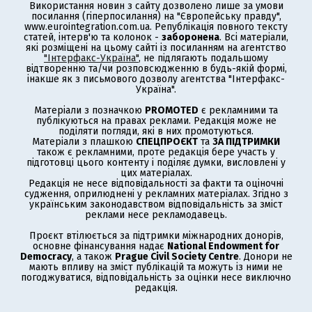
Використання новин з сайту дозволено лише за умови
посилання (гіперпосилання) на "Європейську правду",
www.eurointegration.com.ua. Републікація повного тексту
статей, інтерв'ю та колонок -
заборонена
. Всі матеріали,
які розміщені на цьому сайті із посиланням на агентство
"Інтерфакс-Україна"
, не підлягають подальшому
відтворенню та/чи розповсюдженню в будь-якій формі,
інакше як з письмового дозволу агентства "Інтерфакс-
Україна".
Матеріали з позначкою
PROMOTED
є рекламними та
публікуються на правах реклами. Редакція може не
поділяти погляди, які в них промотуються.
Матеріали з плашкою
СПЕЦПРОЄКТ
та
ЗА ПІДТРИМКИ
також є рекламними, проте редакція бере участь у
підготовці цього контенту і поділяє думки, висловлені у
цих матеріалах.
Редакція не несе відповідальності за факти та оціночні
судження, оприлюднені у рекламних матеріалах. Згідно з
українським законодавством відповідальність за зміст
реклами несе рекламодавець.
Проєкт втілюється за підтримки міжнародних донорів,
основне фінансування надає
National Endowment for
Democracy
, а також
Prague Civil Society Centre
. Донори не
мають впливу на зміст публікацій та можуть із ними не
погоджуватися, відповідальність за оцінки несе виключно
редакція.