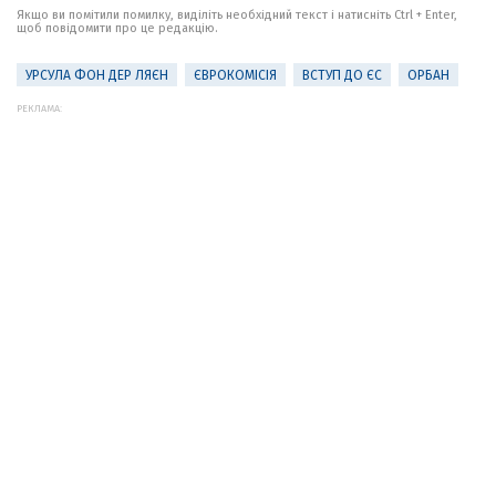
Якщо ви помітили помилку, виділіть необхідний текст і натисніть Ctrl + Enter,
щоб повідомити про це редакцію.
УРСУЛА ФОН ДЕР ЛЯЄН
ЄВРОКОМІСІЯ
ВСТУП ДО ЄС
ОРБАН
РЕКЛАМА: