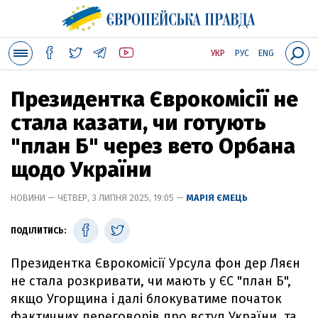
УКР
РУС
ENG
Президентка Єврокомісії не
стала казати, чи готують
"план Б" через вето Орбана
щодо України
НОВИНИ — ЧЕТВЕР, 3 ЛИПНЯ 2025, 19:05 —
МАРІЯ ЄМЕЦЬ
ПОДІЛИТИСЬ:
Президентка Єврокомісії Урсула фон дер Ляєн
не стала розкривати, чи мають у ЄС "план Б",
якщо Угорщина і далі блокуватиме початок
фактичних переговорів про вступ України, та