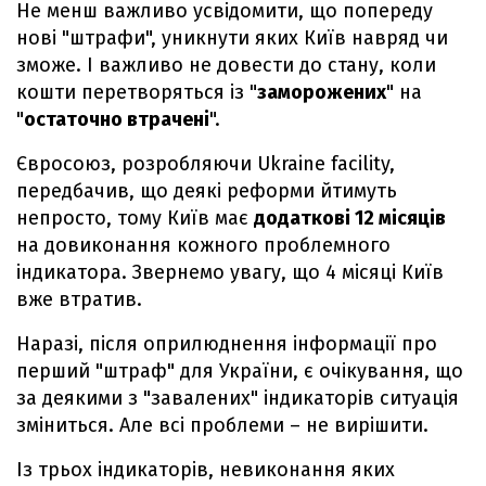
Не менш важливо усвідомити, що попереду
нові "штрафи", уникнути яких Київ навряд чи
зможе. І важливо не довести до стану, коли
кошти перетворяться із "
заморожених
" на
"
остаточно втрачені
".
Євросоюз, розробляючи Ukraine facility,
передбачив, що деякі реформи йтимуть
непросто, тому Київ має
додаткові 12 місяців
на довиконання кожного проблемного
індикатора. Звернемо увагу, що 4 місяці Київ
вже втратив.
Наразі, після оприлюднення інформації про
перший "штраф" для України, є очікування, що
за деякими з "завалених" індикаторів ситуація
зміниться. Але всі проблеми – не вирішити.
Із трьох індикаторів, невиконання яких