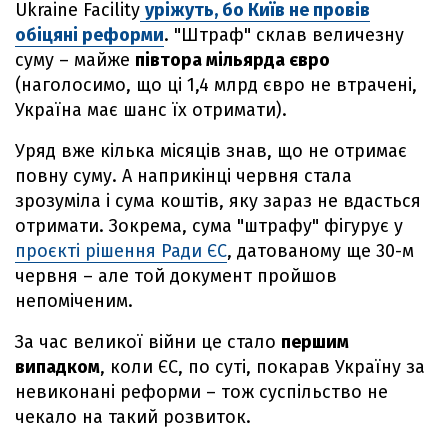
Ukraine Facility
уріжуть, бо Київ не провів
обіцяні реформи
. "Штраф" склав величезну
суму – майже
півтора мільярда євро
(наголосимо, що ці 1,4 млрд євро не втрачені,
Україна має шанс їх отримати).
Уряд вже кілька місяців знав, що не отримає
повну суму. А наприкінці червня стала
зрозуміла і сума коштів, яку зараз не вдасться
отримати. Зокрема, сума "штрафу" фігурує у
проєкті рішення Ради ЄС
, датованому ще 30-м
червня – але той документ пройшов
непоміченим.
За час великої війни це стало
першим
випадком
, коли ЄС, по суті, покарав Україну за
невиконані реформи – тож суспільство не
чекало на такий розвиток.