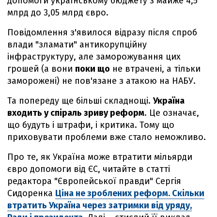
допомоги українському бюджету з майже 4,5
млрд до 3,05 млрд євро.
Повідомлення з'явилося відразу після спроб
влади "зламати" антикорупційну
інфраструктуру, але заморожування цих
грошей (а вони
поки що
не втрачені, а тільки
заморожені) не пов'язане з атакою на НАБУ.
Та попереду ще більші складнощі.
Україна
входить у спіраль зриву реформ
. Це означає,
що будуть і штрафи, і критика. Тому що
приховувати проблеми вже стало неможливо.
Про те, як Україна може втратити мільярди
євро допомоги від ЄС, читайте в статті
редактора "Європейської правди" Сергія
Сидоренка
Ціна не зроблених реформ. Скільки
втратить Україна через затримки від уряду,