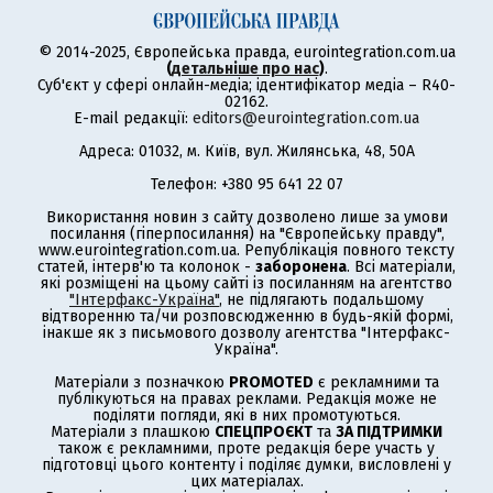
© 2014-2025, Європейська правда, eurointegration.com.ua
(
детальніше про нас
)
.
Суб'єкт у сфері онлайн-медіа; ідентифікатор медіа – R40-
02162.
E-mail редакції:
editors@eurointegration.com.ua
Адреса: 01032, м. Київ, вул. Жилянська, 48, 50А
Телефон: +380 95 641 22 07
Використання новин з сайту дозволено лише за умови
посилання (гіперпосилання) на "Європейську правду",
www.eurointegration.com.ua. Републікація повного тексту
статей, інтерв'ю та колонок -
заборонена
. Всі матеріали,
які розміщені на цьому сайті із посиланням на агентство
"Інтерфакс-Україна"
, не підлягають подальшому
відтворенню та/чи розповсюдженню в будь-якій формі,
інакше як з письмового дозволу агентства "Інтерфакс-
Україна".
Матеріали з позначкою
PROMOTED
є рекламними та
публікуються на правах реклами. Редакція може не
поділяти погляди, які в них промотуються.
Матеріали з плашкою
СПЕЦПРОЄКТ
та
ЗА ПІДТРИМКИ
також є рекламними, проте редакція бере участь у
підготовці цього контенту і поділяє думки, висловлені у
цих матеріалах.