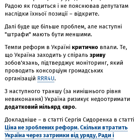
Радою як годиться і не пояснював депутатам
наслідки їхньої позиції – відкрите.
Далі буде ще більше проблем, але наступні
"штрафи" мають бути меншими.
Темпи реформ в Україні
критично
впали. Те,
що Україна заходить у спіраль
зриву
зобов'язань, підтверджує моніторинг, який
проводить консорціум громадських
організацій
RRR4U
.
З наступного траншу (за нинішнього рівня
невиконання) Україна ризикує недоотримати
додатковий мільярд
євро
.
Докладніше – в статті Сергія Сидоренка в статті
Ціна не зроблених реформ. Скільки втратить
Україна через затримки від уряду, Ради і