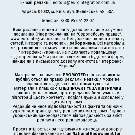
E-mail редакції:
editors@eurointegration.com.ua
Адреса: 01032, м. Київ, вул. Жилянська, 48, 50А
Телефон: +380 95 641 22 07
Використання новин з сайту дозволено лише за умови
посилання (гіперпосилання) на "Європейську правду",
www.eurointegration.com.ua. Републікація повного тексту
статей, інтерв'ю та колонок -
заборонена
. Всі матеріали,
які розміщені на цьому сайті із посиланням на агентство
"Інтерфакс-Україна"
, не підлягають подальшому
відтворенню та/чи розповсюдженню в будь-якій формі,
інакше як з письмового дозволу агентства "Інтерфакс-
Україна".
Матеріали з позначкою
PROMOTED
є рекламними та
публікуються на правах реклами. Редакція може не
поділяти погляди, які в них промотуються.
Матеріали з плашкою
СПЕЦПРОЄКТ
та
ЗА ПІДТРИМКИ
також є рекламними, проте редакція бере участь у
підготовці цього контенту і поділяє думки, висловлені у
цих матеріалах.
Редакція не несе відповідальності за факти та оціночні
судження, оприлюднені у рекламних матеріалах. Згідно з
українським законодавством відповідальність за зміст
реклами несе рекламодавець.
Проєкт втілюється за підтримки міжнародних донорів,
основне фінансування надає
National Endowment for