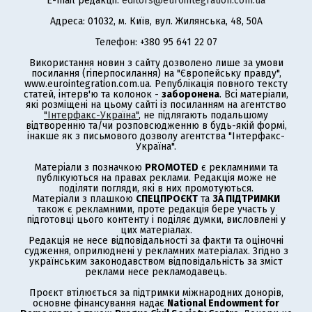
E-mail редакції:
editors@eurointegration.com.ua
Адреса: 01032, м. Київ, вул. Жилянська, 48, 50А
Телефон: +380 95 641 22 07
Використання новин з сайту дозволено лише за умови
посилання (гіперпосилання) на "Європейську правду",
www.eurointegration.com.ua. Републікація повного тексту
статей, інтерв'ю та колонок -
заборонена
. Всі матеріали,
які розміщені на цьому сайті із посиланням на агентство
"Інтерфакс-Україна"
, не підлягають подальшому
відтворенню та/чи розповсюдженню в будь-якій формі,
інакше як з письмового дозволу агентства "Інтерфакс-
Україна".
Матеріали з позначкою
PROMOTED
є рекламними та
публікуються на правах реклами. Редакція може не
поділяти погляди, які в них промотуються.
Матеріали з плашкою
СПЕЦПРОЄКТ
та
ЗА ПІДТРИМКИ
також є рекламними, проте редакція бере участь у
підготовці цього контенту і поділяє думки, висловлені у
цих матеріалах.
Редакція не несе відповідальності за факти та оціночні
судження, оприлюднені у рекламних матеріалах. Згідно з
українським законодавством відповідальність за зміст
реклами несе рекламодавець.
Проєкт втілюється за підтримки міжнародних донорів,
основне фінансування надає
National Endowment for